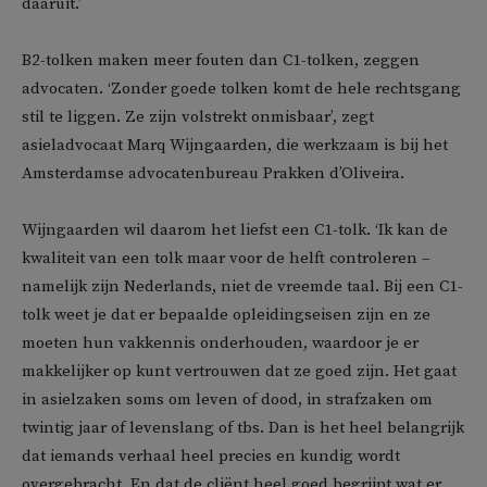
daaruit.’
B2-tolken maken meer fouten dan C1-tolken, zeggen
advocaten. ‘Zonder goede tolken komt de hele rechtsgang
stil te liggen. Ze zijn volstrekt onmisbaar’, zegt
asieladvocaat Marq Wijngaarden, die werkzaam is bij het
Amsterdamse advocatenbureau Prakken d’Oliveira.
Wijngaarden wil daarom het liefst een C1-tolk. ‘Ik kan de
kwaliteit van een tolk maar voor de helft controleren –
namelijk zijn Nederlands, niet de vreemde taal. Bij een C1-
tolk weet je dat er bepaalde opleidingseisen zijn en ze
moeten hun vakkennis onderhouden, waardoor je er
makkelijker op kunt vertrouwen dat ze goed zijn. Het gaat
in asielzaken soms om leven of dood, in strafzaken om
twintig jaar of levenslang of tbs. Dan is het heel belangrijk
dat iemands verhaal heel precies en kundig wordt
overgebracht. En dat de cliënt heel goed begrijpt wat er