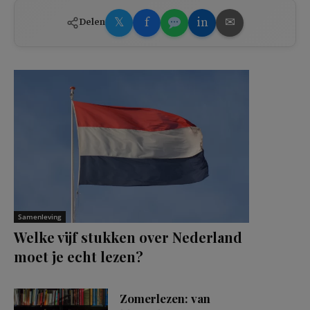
𝕏
f
in
✉
Delen
Samenleving
Welke vijf stukken over Nederland
moet je echt lezen?
Zomerlezen: van