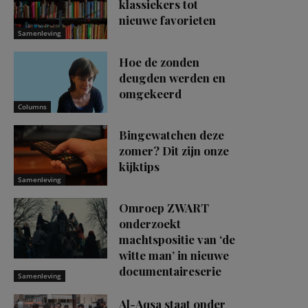
klassiekers tot
nieuwe favorieten
Samenleving
Hoe de zonden
deugden werden en
omgekeerd
Columns
Bingewatchen deze
zomer? Dit zijn onze
kijktips
Samenleving
Omroep ZWART
onderzoekt
machtspositie van ‘de
witte man’ in nieuwe
documentaireserie
Samenleving
Al-Aqsa staat onder