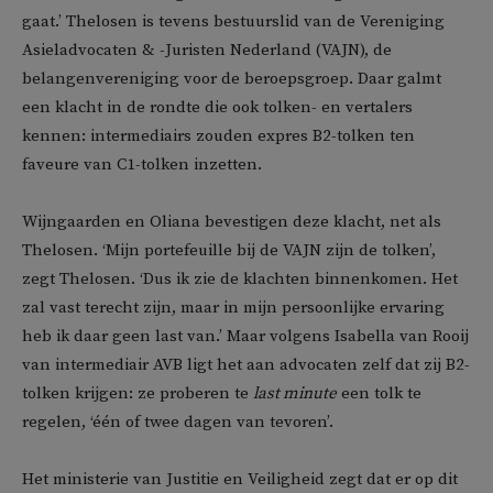
gaat.’ Thelosen is tevens bestuurslid van de Vereniging
Asieladvocaten & -Juristen Nederland (VAJN), de
belangenvereniging voor de beroepsgroep. Daar galmt
een klacht in de rondte die ook tolken- en vertalers
kennen: intermediairs zouden expres B2-tolken ten
faveure van C1-tolken inzetten.
Wijngaarden en Oliana bevestigen deze klacht, net als
Thelosen. ‘Mijn portefeuille bij de VAJN zijn de tolken’,
zegt Thelosen. ‘Dus ik zie de klachten binnenkomen. Het
zal vast terecht zijn, maar in mijn persoonlijke ervaring
heb ik daar geen last van.’ Maar volgens Isabella van Rooij
van intermediair AVB ligt het aan advocaten zelf dat zij B2-
tolken krijgen: ze proberen te
last minute
een tolk te
regelen, ‘één of twee dagen van tevoren’.
Het ministerie van Justitie en Veiligheid zegt dat er op dit