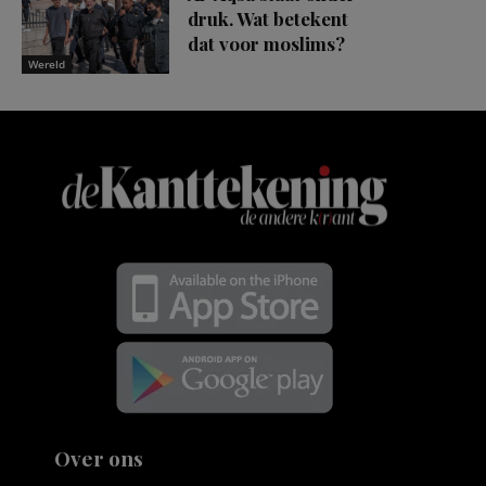
druk. Wat betekent
dat voor moslims?
Wereld
Over ons