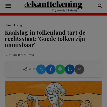
Samenleving
Kaalslag in tolkenland tart de
rechtsstaat: ‘Goede tolken zijn
onmisbaar’
5 OKTOBER 2022, 09:51
𝕏
f
in
✉
Delen