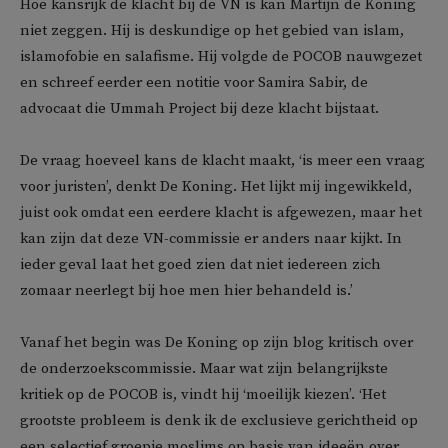
Hoe kansrijk de klacht bij de VN is kan Martijn de Koning
niet zeggen. Hij is deskundige op het gebied van islam,
islamofobie en salafisme. Hij volgde de POCOB nauwgezet
en schreef eerder een notitie voor Samira Sabir, de
advocaat die Ummah Project bij deze klacht bijstaat.
De vraag hoeveel kans de klacht maakt, ‘is meer een vraag
voor juristen’, denkt De Koning. Het lijkt mij ingewikkeld,
juist ook omdat een eerdere klacht is afgewezen, maar het
kan zijn dat deze VN-commissie er anders naar kijkt. In
ieder geval laat het goed zien dat niet iedereen zich
zomaar neerlegt bij hoe men hier behandeld is.’
Vanaf het begin was De Koning op zijn blog kritisch over
de onderzoekscommissie. Maar wat zijn belangrijkste
kritiek op de POCOB is, vindt hij ‘moeilijk kiezen’. ‘Het
grootste probleem is denk ik de exclusieve gerichtheid op
een selectief groepje moslims op basis van ideeën over