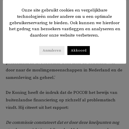
het vestigen, besturen en financieel ondersteunen van
Onze site gebruikt cookies en vergelijkbare
moskeeën. Jacob van der Blom stelt op de website van het
technologieën onder andere om u een optimale
Ummah Project dat die conclusie al tevoren vaststond.
gebruikerservaring te bieden. Ook kunnen we hierdoor
het gedrag van bezoekers vastleggen en analyseren en
Ook De Koning is er niet door verrast. ‘Islam en Nederland
daardoor onze website verbeteren.
zijn allebei ingebed in internationale netwerken. Maar
behalve bij twee moskeeën kan de POCOB niet aangeven
Annuleren
Akkoord
voor hoeveel islamitische organisaties dit nu
problematisch is. Niettemin trekt men de conclusie wel
door naar de moslimgemeenschappen in Nederland en de
samenleving als geheel.’
De Koning heeft de indruk dat de POCOB het bewijs van
buitenlandse financiering op zichzelf al problematisch
vindt. Hij citeert uit het rapport:
De commissie constateert dat er door deze knelpunten nog