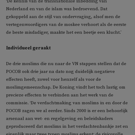
‘De kennis van de transnationale inbedding van
Nederland en van de islam was bedroevend. Dat
gekoppeld aan de stijl van ondervraging, alsof men de
vertegenwoordigers van de moskee verhoort als de eerste
de beste misdadiger, maakte het een beetje een klucht.’
Individueel geraakt
De drie moslims die nu naar de VN stappen stellen dat de
POCOB ook drie jaar na dato nog duidelijk negatieve
effecten heeft, zowel voor henzelf als voor de
moslimgemeenschap. De Koning vindt het toch lastig om
precieze effecten te verbinden aan het werk van de
commissie. ‘De verdachtmaking van moslims in en door de
POCOB zagen we al eerder. Sinds 2000 is er een behoorlijk
arsenaal aan wet- en regelgeving en beleidskaders
geproduceerd dat moslims in het verdachtenbankje zet en
eigenlijk maar twee typen moslims erkent: de risicovolle