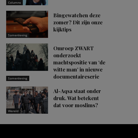
Columns
Bingewatchen deze
zomer? Dit zijn onze
kijktips
Samenleving
Omroep ZWART
onderzoekt
machtspositie van ‘de
witte man’ in nieuwe
documentaireserie
Samenleving
Al-Aqsa staat onder
druk. Wat betekent
dat voor moslims?
Wereld