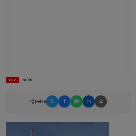
TAGS
nr. 65
𝕏
f
in
✉
Delen