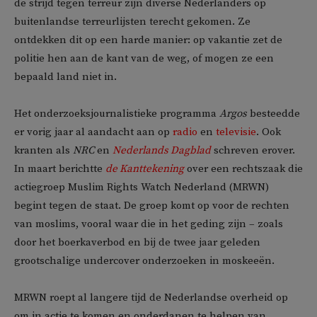
de strijd tegen terreur zijn diverse Nederlanders op
buitenlandse terreurlijsten terecht gekomen. Ze
ontdekken dit op een harde manier: op vakantie zet de
politie hen aan de kant van de weg, of mogen ze een
bepaald land niet in.
Het onderzoeksjournalistieke programma
Argos
besteedde
er vorig jaar al aandacht aan op
radio
en
televisie
. Ook
kranten als
NRC
en
Nederlands Dagblad
schreven erover.
In maart berichtte
de Kanttekening
over een rechtszaak die
actiegroep Muslim Rights Watch Nederland (MRWN)
begint tegen de staat. De groep komt op voor de rechten
van moslims, vooral waar die in het geding zijn – zoals
door het boerkaverbod en bij de twee jaar geleden
grootschalige undercover onderzoeken in moskeeën.
MRWN roept al langere tijd de Nederlandse overheid op
om in actie te komen en onderdanen te helpen van