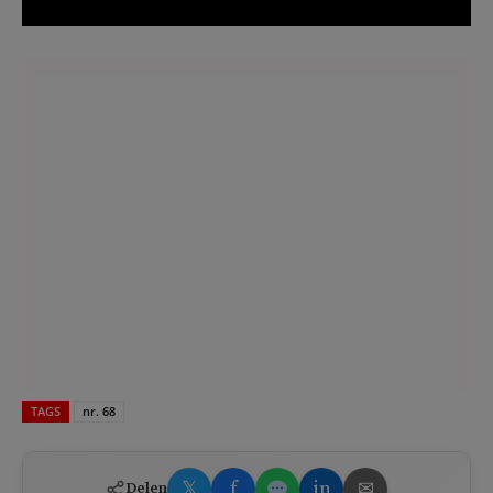
TAGS
nr. 68
𝕏
f
in
✉
Delen