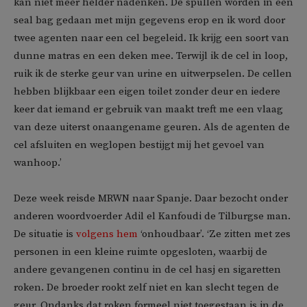
kan niet meer helder nadenken. De spullen worden in een
seal bag gedaan met mijn gegevens erop en ik word door
twee agenten naar een cel begeleid. Ik krijg een soort van
dunne matras en een deken mee. Terwijl ik de cel in loop,
ruik ik de sterke geur van urine en uitwerpselen. De cellen
hebben blijkbaar een eigen toilet zonder deur en iedere
keer dat iemand er gebruik van maakt treft me een vlaag
van deze uiterst onaangename geuren. Als de agenten de
cel afsluiten en weglopen bestijgt mij het gevoel van
wanhoop.’
Deze week reisde MRWN naar Spanje. Daar bezocht onder
anderen woordvoerder Adil el Kanfoudi de Tilburgse man.
De situatie is
volgens hem
‘onhoudbaar’. ‘Ze zitten met zes
personen in een kleine ruimte opgesloten, waarbij de
andere gevangenen continu in de cel hasj en sigaretten
roken. De broeder rookt zelf niet en kan slecht tegen de
geur. Ondanks dat roken formeel niet toegestaan is in de