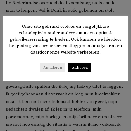
De Nederlandse overheid doet vooralsnog niets om de
man te helpen. Wel is Denk in actie gekomen en stelt
Kamervragen
aan Yesilgöz. ‘Dit stinkt gewoon naar etnisch
profileren’, meldt beoogd partijleider Stephan van Baarle.
Onze site gebruikt cookies en vergelijkbare
technologieën onder andere om u een optimale
‘Nederland is geen politiestaat.’
gebruikerservaring te bieden. Ook kunnen we hierdoor
het gedrag van bezoekers vastleggen en analyseren en
Uitwerpselen
daardoor onze website verbeteren.
MRWN
publiceerde
enkele dagboekfragmenten van de
Annuleren
Akkoord
Tilburger, waarin hij vertelt hoe een en ander verliep na
zijn arrestatie. Op 24 juli schreef hij: ‘Plots wordt me
gevraagd alle spullen die ik bij mij heb op tafel te leggen,
ik geef gehoor aan dit verzoek en leeg mijn broekzakken
maar ik ben niet meer helemaal helder van geest, mijn
gedachten dwalen af. Ik leg mijn telefoon, mijn
portemonnee, mijn horloge en mijn bril neer en realiseer
me niet hoe ernstig de situatie is waarin ik me verkeer, ik