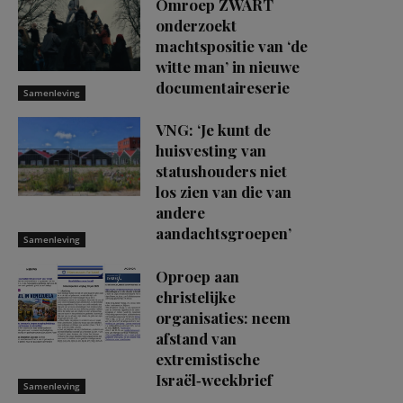
Omroep ZWART
onderzoekt
machtspositie van ‘de
witte man’ in nieuwe
documentaireserie
Samenleving
VNG: ‘Je kunt de
huisvesting van
statushouders niet
los zien van die van
andere
aandachtsgroepen’
Samenleving
Oproep aan
christelijke
organisaties: neem
afstand van
extremistische
Israël‑weekbrief
Samenleving