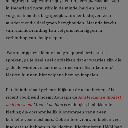
doelgroep bezig willen zijn’, deelt hij eerlijk. Moslims zijn
in Nederland natuurlijk in de minderheid en het is
volgens hem dus begrijpelijk wanneer bedrijven zich
minder met die doelgroep bezighouden. Maar de kracht
van islamic branding kan volgens hem liggen in
verbinding van doelgroepen.
‘Wanneer jij deze kleine doelgroep probeert aan te
spreken, ga je heel snel ontdekken dat er waardes zijn die
gedeeld worden, maar die we niet van elkaar kennen.’
Merken kunnen hier volgens hem op inspelen.
Dat dit inderdaad gebeurt blijkt uit de actualiteiten. Als
recent voorbeeld noemt Aouragh de
Amsterdamse
modest
fashion week
. Modest fashion
is zedelijke, bedekkende
kleding die oorspronkelijk is ontworpen vanuit een
behoefte voor moslima’s. Ook andere vrouwen bleken veel
interesse te hebben in de kleding. Kledingketen H&M had