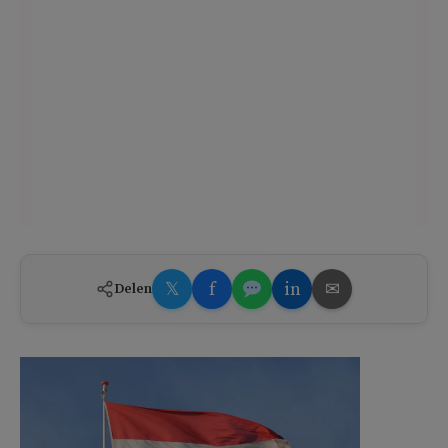
𝕏
f
in
✉
Delen