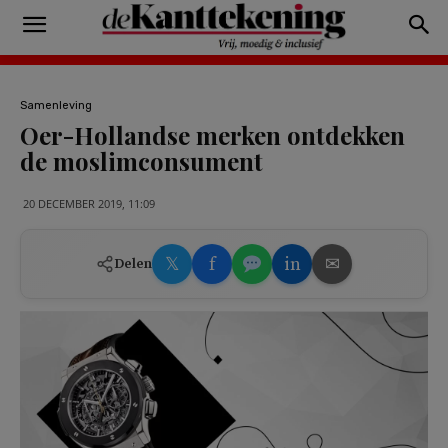
Samenleving
Oer-Hollandse merken ontdekken
de moslimconsument
20 DECEMBER 2019, 11:09
𝕏
f
in
✉
Delen