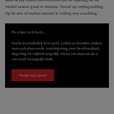
moet ik mij vooral concentreren om de catering en de
winkel samen goed te draaien. Vooral op vrijdagmiddag.
Op de een of andere manier is vrijdag een snackdag.’
Nu u hier toch bent...
Goede journalistiek kost geld. Leden en donaties maken
onze gebalanceerde berichtgeving over biculturaliteit,
zingeving en vrijheid mogelijk. Steun ons daarom als u
ons werk belangrijk vindt.
Vertel mij meer!