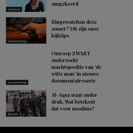
omgekeerd
Columns
Bingewatchen deze
zomer? Dit zijn onze
kijktips
Samenleving
Omroep ZWART
onderzoekt
machtspositie van ‘de
witte man’ in nieuwe
documentaireserie
Samenleving
Al-Aqsa staat onder
druk. Wat betekent
dat voor moslims?
Wereld