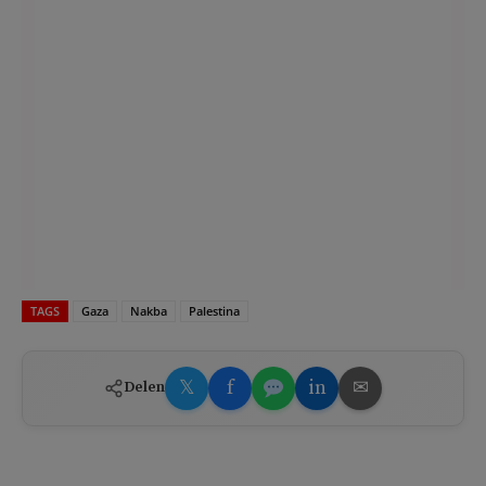
TAGS
Gaza
Nakba
Palestina
𝕏
f
in
✉
Delen