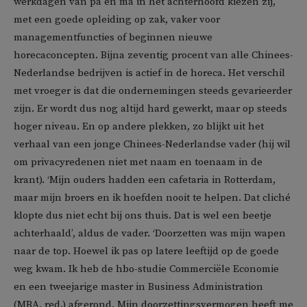
werkdagen van pa en ma in het achterhoofd kiezen zij,
met een goede opleiding op zak, vaker voor
managementfuncties of beginnen nieuwe
horecaconcepten. Bijna zeventig procent van alle Chinees-
Nederlandse bedrijven is actief in de horeca. Het verschil
met vroeger is dat die ondernemingen steeds gevarieerder
zijn. Er wordt dus nog altijd hard gewerkt, maar op steeds
hoger niveau. En op andere plekken, zo blijkt uit het
verhaal van een jonge Chinees-Nederlandse vader (hij wil
om privacyredenen niet met naam en toenaam in de
krant). ‘Mijn ouders hadden een cafetaria in Rotterdam,
maar mijn broers en ik hoefden nooit te helpen. Dat cliché
klopte dus niet echt bij ons thuis. Dat is wel een beetje
achterhaald’, aldus de vader. ‘Doorzetten was mijn wapen
naar de top. Hoewel ik pas op latere leeftijd op de goede
weg kwam. Ik heb de hbo-studie Commerciële Economie
en een tweejarige master in Business Administration
(MBA, red.) afgerond. Mijn doorzettingsvermogen heeft me