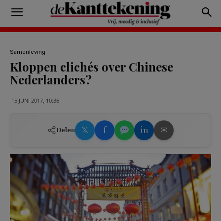
Samenleving
Kloppen clichés over Chinese
Nederlanders?
15 JUNI 2017, 10:36
𝕏
f
in
✉
Delen