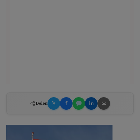
𝕏
f
in
✉
Delen