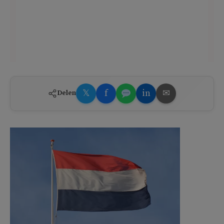
𝕏
f
in
✉
Delen