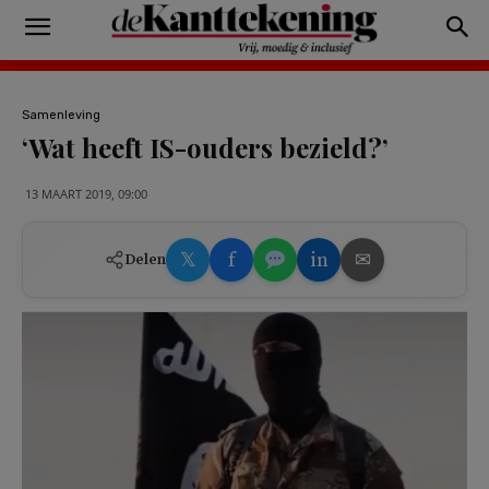
Samenleving
‘Wat heeft IS-ouders bezield?’
13 MAART 2019, 09:00
𝕏
f
in
✉
Delen