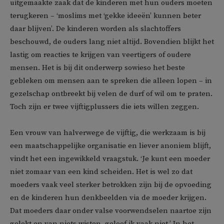
uitgemaakte zaak dat de kinderen met hun ouders moeten
terugkeren – ‘moslims met ‘gekke ideeën’ kunnen beter
daar blijven’. De kinderen worden als slachtoffers
beschouwd, de ouders lang niet altijd. Bovendien blijkt het
lastig om reacties te krijgen van veertigers of oudere
mensen. Het is bij dit onderwerp sowieso het beste
gebleken om mensen aan te spreken die alleen lopen – in
gezelschap ontbreekt bij velen de durf of wil om te praten.
Toch zijn er twee vijftigplussers die iets willen zeggen.
Een vrouw van halverwege de vijftig, die werkzaam is bij
een maatschappelijke organisatie en liever anoniem blijft,
vindt het een ingewikkeld vraagstuk. ‘Je kunt een moeder
niet zomaar van een kind scheiden. Het is wel zo dat
moeders vaak veel sterker betrokken zijn bij de opvoeding
en de kinderen hun denkbeelden via de moeder krijgen.
Dat moeders daar onder valse voorwendselen naartoe zijn
gelokt en van niets wisten, geloof ik vaak niet.’ In het