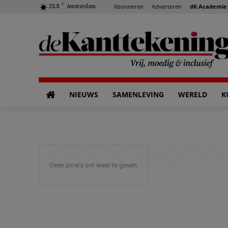
C
Abonneren
Adverteren
dK Academie
22.5
Amsterdam
NIEUWS
SAMENLEVING
WERELD
K
Geen posts om weer te geven