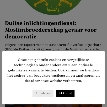
Duitse inlichtingendienst:
Moslimbroederschap gevaar voor
democratie
Volgens een rapport van het Bundesamt für Verfassungsschutz
(BfV), de Duitse inlichtingdienst, vormt de Moslimbroederschap
een gevaar voor de democratie. Dit meldt de Duitse omroep
Deutsche Welle. De Duitse inlichtingendienst...
Onze site gebruikt cookies en vergelijkbare
technologieën onder andere om u een optimale
DE KANTTEKENING
gebruikerservaring te bieden. Ook kunnen we hierdoor
het gedrag van bezoekers vastleggen en analyseren en
daardoor onze website verbeteren.
Annuleren
Akkoord