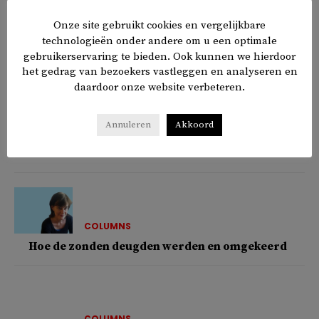
SAMENLEVING
Onze site gebruikt cookies en vergelijkbare
Welke vijf stukken over Nederland moet je echt
technologieën onder andere om u een optimale
lezen?
gebruikerservaring te bieden. Ook kunnen we hierdoor
het gedrag van bezoekers vastleggen en analyseren en
daardoor onze website verbeteren.
SAMENLEVING
Annuleren
Akkoord
Zomerlezen: van klassiekers tot nieuwe
favorieten
COLUMNS
Hoe de zonden deugden werden en omgekeerd
COLUMNS