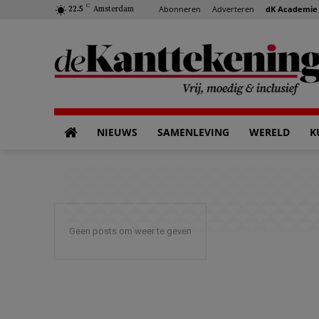
C
Abonneren
Adverteren
dK Academie
22.5
Amsterdam
NIEUWS
SAMENLEVING
WERELD
K
Geen posts om weer te geven