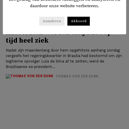
daardoor onze website verbeteren.
Annuleren
Akkoord
Autocraten worden altijd net op
tijd heel ziek
Nadat zijn maandenlang door hem opgehitste aanhang zondag
vergeefs het regeringskwartier in Brasilia had bestormd om zijn
legitieme opvolger Lula da Silva af te zetten, werd de
Braziliaanse ex-president...
THOMAS VON DER DUNK