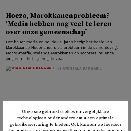
Hoezo, Marokkanenprobleem?
‘Media hebben nog veel te leren
over onze gemeenschap’
Het houdt media en politiek al jaren bezig: het beeld van
Marokkaanse Nederlanders als probleem in de samenleving.
Mocro-maffia, stelende Marokkanen op scooters, rellende
jongeren – het zijn negatieve...
SHAWINTALA BANWARIE
Onze site gebruikt cookies en vergelijkbare
technologieën onder andere om u een optimale
gebruikerservaring te bieden. Ook kunnen we hierdoor
het gedrag van bezoekers vastleggen en analyseren en