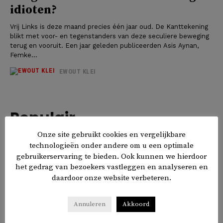
idioten?
Vrij Links is deze maand precies één jaar oud. De Kanttekening
blikt met voor- en tegenstanders van deze seculiere beweging
terug en vooruit. Een jaar geleden publiceerden Asis Aynan,
Femke...
EWOUT KLEI
Populair
Onze site gebruikt cookies en vergelijkbare
technologieën onder andere om u een optimale
gebruikerservaring te bieden. Ook kunnen we hierdoor
het gedrag van bezoekers vastleggen en analyseren en
OPINIE
daardoor onze website verbeteren.
Nederland moet weer een idee worden
Annuleren
Akkoord