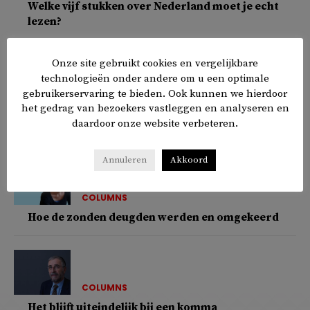
Welke vijf stukken over Nederland moet je echt
lezen?
Onze site gebruikt cookies en vergelijkbare
technologieën onder andere om u een optimale
SAMENLEVING
gebruikerservaring te bieden. Ook kunnen we hierdoor
het gedrag van bezoekers vastleggen en analyseren en
Zomerlezen: van klassiekers tot nieuwe
daardoor onze website verbeteren.
favorieten
Annuleren
Akkoord
COLUMNS
Hoe de zonden deugden werden en omgekeerd
COLUMNS
Het blijft uiteindelijk bij een komma