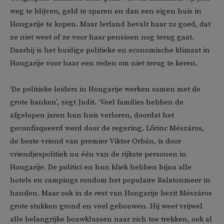
weg te blijven, geld te sparen en dan een eigen huis in
Hongarije te kopen. Maar Ierland bevalt haar zo goed, dat
ze niet weet of ze voor haar pensioen nog terug gaat.
Daarbij is het huidige politieke en economische klimaat in
Hongarije voor haar een reden om niet terug te keren.
‘De politieke leiders in Hongarije werken samen met de
grote banken’, zegt Judit. ‘Veel families hebben de
afgelopen jaren hun huis verloren, doordat het
geconfisqueerd werd door de regering. Lőrinc Mészáros,
de beste vriend van premier Viktor Orbán, is door
vriendjespolitiek nu één van de rijkste personen in
Hongarije. De politici en hun kliek hebben bijna alle
hotels en campings rondom het populaire Balatonmeer in
handen. Maar ook in de rest van Hongarije bezit Mészáros
grote stukken grond en veel gebouwen. Hij weet vrijwel
alle belangrijke bouwklussen naar zich toe trekken, ook al