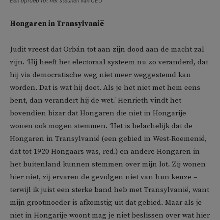
Een oproep tot het steunen van CEU
Hongaren in Transylvanië
Judit vreest dat Orbán tot aan zijn dood aan de macht zal
zijn. ‘Hij heeft het electoraal systeem nu zo veranderd, dat
hij via democratische weg niet meer weggestemd kan
worden. Dat is wat hij doet. Als je het niet met hem eens
bent, dan verandert hij de wet.’ Henrieth vindt het
bovendien bizar dat Hongaren die niet in Hongarije
wonen ook mogen stemmen. ‘Het is belachelijk dat de
Hongaren in Transylvanië (een gebied in West-Roemenië,
dat tot 1920 Hongaars was, red.) en andere Hongaren in
het buitenland kunnen stemmen over mijn lot. Zij wonen
hier niet, zij ervaren de gevolgen niet van hun keuze –
terwijl ik juist een sterke band heb met Transylvanië, want
mijn grootmoeder is afkomstig uit dat gebied. Maar als je
niet in Hongarije woont mag je niet beslissen over wat hier