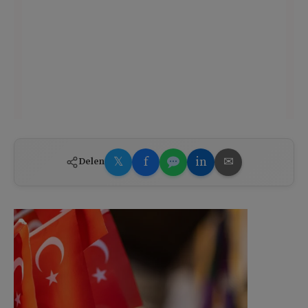
𝕏
f
in
✉
Delen