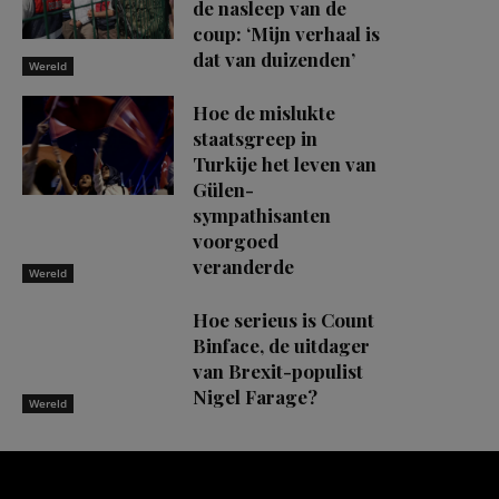
de nasleep van de
coup: ‘Mijn verhaal is
dat van duizenden’
Wereld
Hoe de mislukte
staatsgreep in
Turkije het leven van
Gülen-
sympathisanten
voorgoed
veranderde
Wereld
Hoe serieus is Count
Binface, de uitdager
van Brexit-populist
Nigel Farage?
Wereld