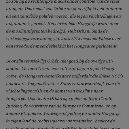
Zo zou hij de rechterlijke macht onder controle van de staat
brengen. Daarnaast zou Orbán de persvrijheid belemmeren
en een xenofobe politiek voeren, die tegen vluchtelingen en
migranten is gericht. Het christelijke Hongarije wordt door
de moslimmigranten bedreigd, stelt Orban. Sinds de
verkiezingsoverwinning van april 2018 beschikt Fidesz over
een tweederde meerderheid in het Hongaarse parlement.
Door zijn retoriek ligt Orbán niet goed bij de overige EU-
landen. Zo voert Orbán een anti-campagne tegen George
Soros, de Hongaars-Amerikaanse miljardair die linkse NGO’s
financiert. Volgens Orbán is Soros verantwoordelijk voor de
vluchtelingencrisis en de komst van moslims naar
Hongarije. Ook richtte Orbán zijn pijlen op Jean-Claude
Juncker, de voorzitter van de Europese Commissie, en op
andere EU-politici. Vanwege dit gedrag en omdat Hongarije
in eigen land de rechtsstaat zou ontmantelen, besloot de
christendemocratische fractie EVP Fidesz als lid te schorsen.