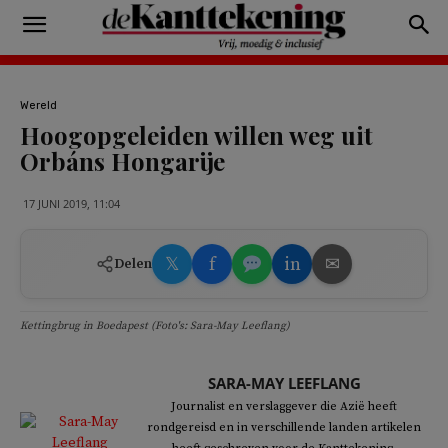
Wereld
Hoogopgeleiden willen weg uit
Orbáns Hongarije
17 JUNI 2019, 11:04
𝕏
f
in
✉
Delen
Kettingbrug in Boedapest (Foto's: Sara-May Leeflang)
SARA-MAY LEEFLANG
Journalist en verslaggever die Azië heeft
rondgereisd en in verschillende landen artikelen