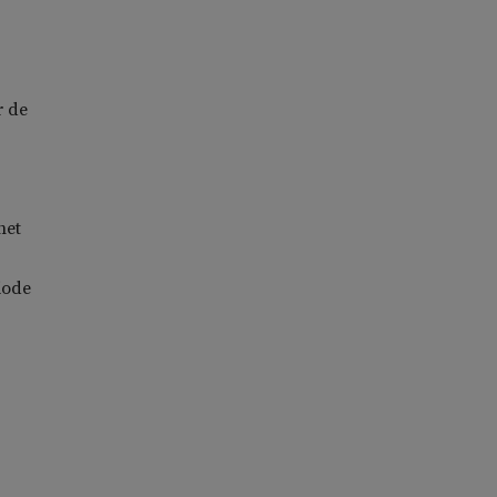
r de
het
iode