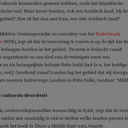
culturele kenmerken gemeen hebben, zoals het islamitische
bische taal. Maar hoort Soedan, ook een Arabisch land, bij de
t gebied? Hoe zit het dan met Iran, een niet-Arabisch land?
 Midden-Oostenspecialist en voorzitter van het
Nederlands
ee
(NPK), legt uit dat de term terug te voeren is op de tijd dat d
e belangen hadden in het gebied. ‘De term is bedacht vanuit
e negentiende en een deel van de twintigste eeuw een
en als belangrijkste kolonie Brits-Indië had [o.a. het huidige
n, red.]. Gerekend vanaf Londen lag het gebied dat wij doorg
en noemen halverwege Londen en Brits-Indië, vandaar “Midde
 culturele diversiteit
, onderzoeksjournaliste woonachtig in Syrië, zegt dat de ter
omdat niet eenduidig is vast te stellen welke landen precies bi
 haalt het boek
Is There a Middle East?
aan, waarin