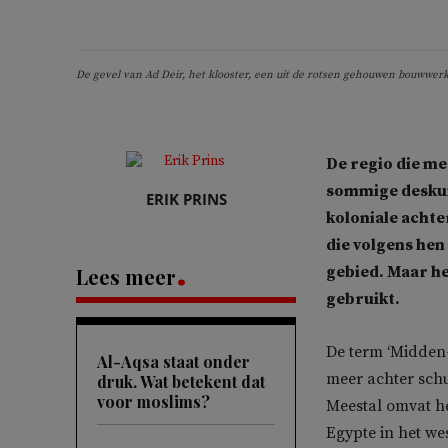
De gevel van Ad Deir, het klooster, een uit de rotsen gehouwen bouwwerk 
De regio die me
sommige deskun
ERIK PRINS
koloniale achte
die volgens hen 
gebied. Maar h
Lees meer
gebruikt.
De term ‘Midden-
Al-Aqsa staat onder
meer achter schu
druk. Wat betekent dat
voor moslims?
Meestal omvat het
Egypte in het we