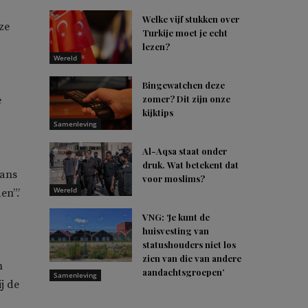
Welke vijf stukken over
ze
Turkije moet je echt
lezen?
Wereld
Bingewatchen deze
zomer? Dit zijn onze
e
kijktips
Samenleving
Al-Aqsa staat onder
druk. Wat betekent dat
aans
voor moslims?
Wereld
n”.’
VNG: ‘Je kunt de
huisvesting van
statushouders niet los
zien van die van andere
m
aandachtsgroepen’
Samenleving
j de