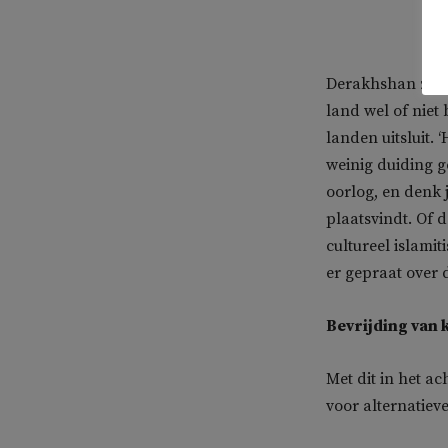
Derakhshan zegt
land wel of niet
landen uitsluit.
weinig duiding g
oorlog, en denk j
plaatsvindt. Of d
cultureel islamit
er gepraat over d
Bevrijding van 
Met dit in het a
voor alternatie