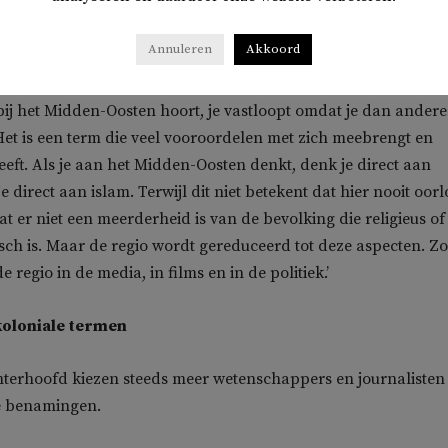
zich meebrengt’
Annuleren
Akkoord
 dat wanneer je probeert te argumenteren waarom een bepa
 bij het Midden-Oosten hoort, je vastloopt omdat je dan andere
 ‘Het is een term die veel vooroordelen met zich meebrengt en
eeft. Als je aan het Midden-Oosten denkt, denk je direct aan
e direct aan islam. Terwijl dit niet betekent dat hier nooit oor
at er niet een meerderheid is van de bevolking die religieus of
isch is. Maar de regio wordt gereduceerd tot deze aspecten. Zo
e regio in de media, in films en in de politiek.’
koloniale termen
chterhoofd kiezen steeds meer wetenschappers en journalisten
ve benamingen.