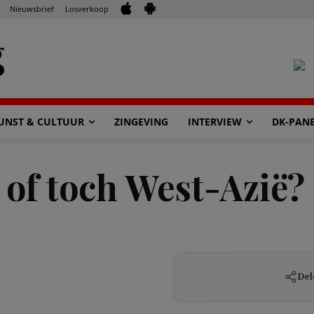
Nieuwsbrief
Losverkoop
UNST & CULTUUR
ZINGEVING
INTERVIEW
DK-PAN
of toch West-Azië?
Del