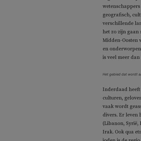
wetenschappers 
geografisch, cul
verschillende la
het zo zijn gaan
Midden-Oosten w
en onderworpen w
is veel meer dan 
Het gebied dat wordt a
Inderdaad heeft 
culturen, geloven
vaak wordt geasso
divers. Er leven
(Libanon, Syrië, 
Irak. Ook qua et
joden is de regio