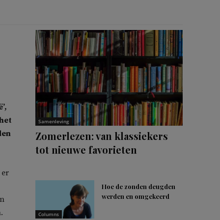
’,
 het
Samenleving
den
Zomerlezen: van klassiekers
tot nieuwe favorieten
 er
Hoe de zonden deugden
werden en omgekeerd
en
.
Columns