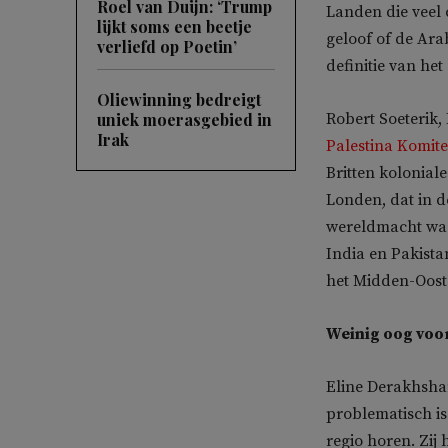
Roel van Duijn: ‘Trump
Landen die veel 
lijkt soms een beetje
geloof of de Ara
verliefd op Poetin’
definitie van he
Oliewinning bedreigt
uniek moerasgebied in
Robert Soeterik,
Irak
Palestina Komit
Britten kolonial
Londen, dat in d
wereldmacht was 
India en Pakista
het Midden-Oost
Weinig oog voor
Eline Derakhshan
problematisch is 
regio horen. Zij