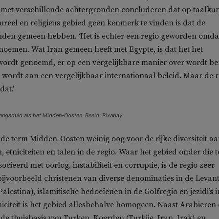
met verschillende achtergronden concluderen dat op taalkun
tureel en religieus gebied geen kenmerk te vinden is dat de
nden gemeen hebben. ‘Het is echter een regio geworden omdat
 noemen. Wat Iran gemeen heeft met Egypte, is dat het het
ordt genoemd, er op een vergelijkbare manier over wordt be
ordt aan een vergelijkbaar internationaal beleid. Maar de r
dat.’
angeduid als het Midden-Oosten. Beeld: Pixabay
de term Midden-Oosten weinig oog voor de rijke diversiteit a
, etniciteiten en talen in de regio. Waar het gebied onder die 
cieerd met oorlog, instabiliteit en corruptie, is de regio zeer
 bijvoorbeeld christenen van diverse denominaties in de Levan
Palestina), islamitische bedoeïenen in de Golfregio en jezidi’s i
niciteit is het gebied allesbehalve homogeen. Naast Arabieren
 de thuisbasis van Turken, Koerden (Turkije, Iran, Irak) en