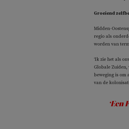
Groeiend zelfb
Midden-Oostenspe
regio als onderd
worden van terme
‘Ik zie het als 
Globale Zuiden, 
beweging is om a
van de kolonisati
‘Een P