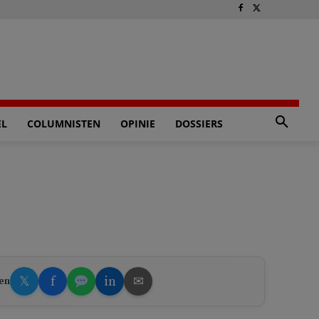
EL
COLUMNISTEN
OPINIE
DOSSIERS
𝕏
f
in
✉
en