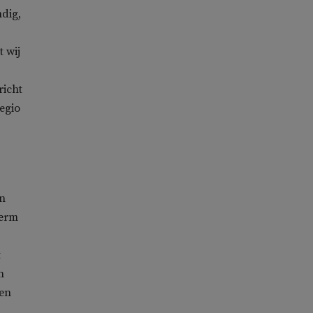
dig,
 wij
richt
egio
an
term
t
n
 en