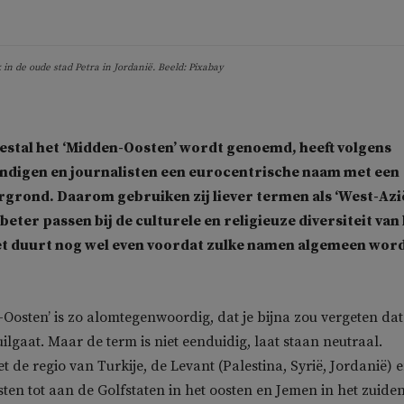
in de oude stad Petra in Jordanië. Beeld: Pixabay
estal het ‘Midden-Oosten’ wordt genoemd, heeft volgens
digen en journalisten een eurocentrische naam met een
rgrond. Daarom gebruiken zij liever termen als ‘West-Azië
beter passen bij de culturele en religieuze diversiteit van
et duurt nog wel even voordat zulke namen algemeen wor
Oosten’ is zo alomtegenwoordig, dat je bijna zou vergeten dat
ilgaat. Maar de term is niet eenduidig, laat staan neutraal.
 de regio van Turkije, de Levant (Palestina, Syrië, Jordanië) 
sten tot aan de Golfstaten in het oosten en Jemen in het zuiden