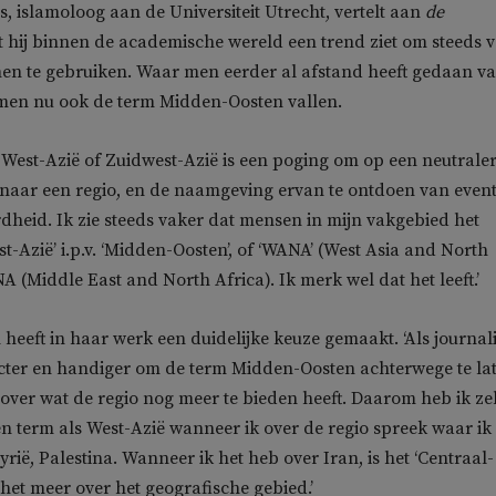
 islamoloog aan de Universiteit Utrecht, vertelt aan
de
 hij binnen de academische wereld een trend ziet om steeds 
men te gebruiken. Waar men eerder al afstand heeft gedaan v
at men nu ook de term Midden-Oosten vallen.
 West-Azië of Zuidwest-Azië is een poging om op een neutrale
 naar een regio, en de naamgeving ervan te ontdoen van even
rdheid. Ik zie steeds vaker dat mensen in mijn vakgebied het
t-Azië’ i.p.v. ‘Midden-Oosten’, of ‘WANA’ (West Asia and North
NA (Middle East and North Africa). Ik merk wel dat het leeft.’
eeft in haar werk een duidelijke keuze gemaakt. ‘Als journali
ecter en handiger om de term Midden-Oosten achterwege te la
r over wat de regio nog meer te bieden heeft. Daarom heb ik ze
n term als West-Azië wanneer ik over de regio spreek waar ik
rië, Palestina. Wanneer ik het heb over Iran, is het ‘Centraal-
 het meer over het geografische gebied.’