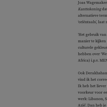
Joas Wagemakers,
Kanttekening
dat
alternatieve ter
‘oriëntaals’, la
‘Het gebruik van
manier te kijken
culturele gekleu
hebben over ‘Wes
Africa) i.p.v. ME
Ook Derakhshan h
vind ik het corr
Ik heb het lieve
voorkeur voor ee
werk: Libanon, Sy
Azië’. Dan heb je