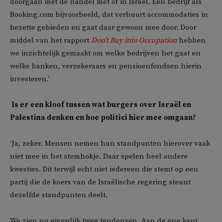
doorgaan met de handel met of in Israël. Een bedrijf als
Booking.com bijvoorbeeld, dat verhuurt accommodaties in
bezette gebieden en gaat daar gewoon mee door. Door
middel van het rapport
Don’t Buy into Occupation
hebben
we inzichtelijk gemaakt om welke bedrijven het gaat en
welke banken, verzekeraars en pensioenfondsen hierin
investeren.’
Is er een kloof tussen wat burgers over Israël en
Palestina denken en hoe politici hier mee omgaan?
‘Ja, zeker. Mensen nemen hun standpunten hierover vaak
niet mee in het stemhokje. Daar spelen heel andere
kwesties. Dit terwijl echt niet iedereen die stemt op een
partij die de koers van de Israëlische regering steunt
dezelfde standpunten deelt.
We zien nu eigenlijk twee tendensen. Aan de ene kant