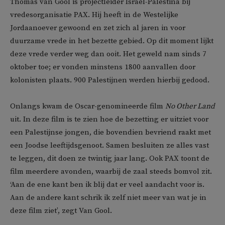
Thomas van Gool is projectleider Israël-Palestina bij
vredesorganisatie PAX. Hij heeft in de Westelijke
Jordaanoever gewoond en zet zich al jaren in voor
duurzame vrede in het bezette gebied. Op dit moment lijkt
deze vrede verder weg dan ooit. Het geweld nam sinds 7
oktober toe; er vonden minstens 1800 aanvallen door
kolonisten plaats. 900 Palestijnen werden hierbij gedood.
Onlangs kwam de Oscar-genomineerde film
No Other Land
uit. In deze film is te zien hoe de bezetting er uitziet voor
een Palestijnse jongen, die bovendien bevriend raakt met
een Joodse leeftijdsgenoot. Samen besluiten ze alles vast
te leggen, dit doen ze twintig jaar lang. Ook PAX toont de
film meerdere avonden, waarbij de zaal steeds bomvol zit.
‘Aan de ene kant ben ik blij dat er veel aandacht voor is.
Aan de andere kant schrik ik zelf niet meer van wat je in
deze film ziet’, zegt Van Gool.