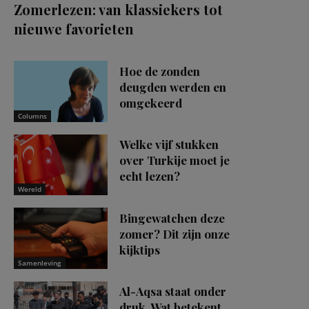
Zomerlezen: van klassiekers tot
nieuwe favorieten
Hoe de zonden
deugden werden en
omgekeerd
Columns
Welke vijf stukken
over Turkije moet je
echt lezen?
Wereld
Bingewatchen deze
zomer? Dit zijn onze
kijktips
Samenleving
Al-Aqsa staat onder
druk. Wat betekent