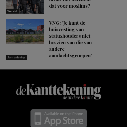
dat voor moslims?
Wereld
VNG: ‘Je kunt de
huisvesting van
statushouders niet
los zien van die van
andere
aandachtsgroepen’
Samenleving