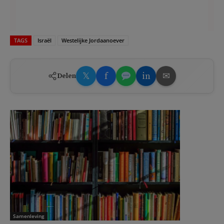
TAGS
Israël
Westelijke Jordaanoever
𝕏
f
in
✉
Delen
Samenleving