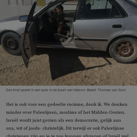
Een kind speelt in een auto in de buurt van Hebron. Beeld: Thomas van Gool
Het is ook voor een gedeelte racisme, denk ik. We denken
minder over Palestijnen, moslims of het Midden-Oosten.
Israël wordt juist gezien als een democratie, gelijk aan
ons, wit of joods- christelijk. Dit terwijl er ook Palestijnse
christenen zijn en je je zou kunnen afvragen of Israël wel