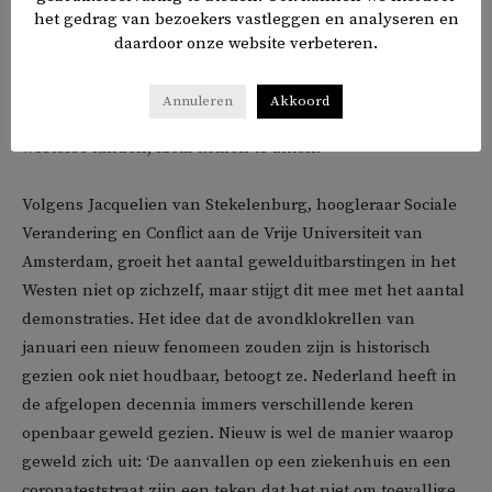
Nederlands verschenen boek
Revolte: De wereldwijde
het gedrag van bezoekers vastleggen en analyseren en
opstand tegen globalisering
. Hierin beschrijft hij de strijd
daardoor onze website verbeteren.
tussen globalisten, die steeds meer politieke en culturele
eenheid in de wereld wensen, en hun tegenstanders.
Annuleren
Akkoord
Daartussen is de middenklasse, in het bijzonder die in de
westerse landen, klem komen te zitten.
Volgens Jacquelien van Stekelenburg, hoogleraar Sociale
Verandering en Conflict aan de Vrije Universiteit van
Amsterdam, groeit het aantal gewelduitbarstingen in het
Westen niet op zichzelf, maar stijgt dit mee met het aantal
demonstraties. Het idee dat de avondklokrellen van
januari een nieuw fenomeen zouden zijn is historisch
gezien ook niet houdbaar, betoogt ze. Nederland heeft in
de afgelopen decennia immers verschillende keren
openbaar geweld gezien. Nieuw is wel de manier waarop
geweld zich uit: ‘De aanvallen op een ziekenhuis en een
coronateststraat zijn een teken dat het niet om toevallige