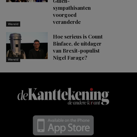
Gülen-
sympathisanten
voorgoed
veranderde
Wereld
Hoe serieus is Count
Binface, de uitdager
van Brexit-populist
Nigel Farage?
Wereld