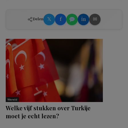
𝕏
f
in
✉
Delen
Wereld
Welke vijf stukken over Turkije
moet je echt lezen?