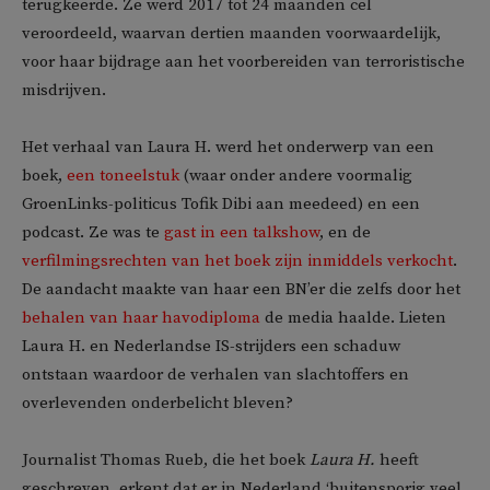
terugkeerde. Ze werd 2017 tot 24 maanden cel
veroordeeld, waarvan dertien maanden voorwaardelijk,
voor haar bijdrage aan het voorbereiden van terroristische
misdrijven.
Het verhaal van Laura H. werd het onderwerp van een
boek,
een toneelstuk
(waar onder andere voormalig
GroenLinks-politicus Tofik Dibi aan meedeed) en een
podcast. Ze was te
gast in een talkshow
, en de
verfilmingsrechten van het boek zijn inmiddels verkocht
.
De aandacht maakte van haar een BN’er die zelfs door het
behalen van haar havodiploma
de media haalde. Lieten
Laura H. en Nederlandse IS-strijders een schaduw
ontstaan waardoor de verhalen van slachtoffers en
overlevenden onderbelicht bleven?
Journalist Thomas Rueb, die het boek
Laura H.
heeft
geschreven, erkent dat er in Nederland ‘buitensporig veel