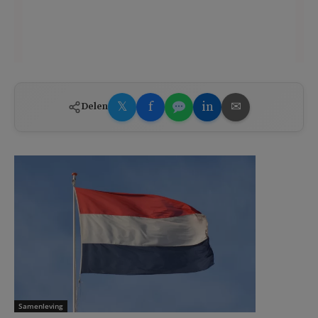
𝕏
f
in
✉
Delen
Samenleving