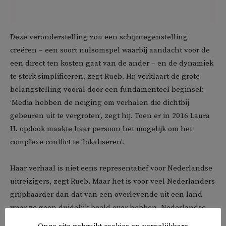
Deze veronderstelling zou een schijntegenstelling
creëren – een soort nulsomspel waarbij aandacht voor de
een direct ten kosten gaat van de ander – en de dynamiek
te sterk simplificeren, zegt Rueb. Hij verklaart de grote
belangstelling vooral door een fundamenteel beginsel:
‘Media hebben de neiging om verhalen die dichtbij
gebeuren uit te vergroten’, zegt hij. Toen er in 2016 Laura
H. opdook maakte haar persoon het mogelijk om het
complexe conflict te ‘lokaliseren’.
Haar verhaal is niet eens representatief voor Nederlandse
uitreizigers, zegt Rueb. Maar het is voor veel Nederlanders
grijpbaarder dan dat van een overlevende uit een land
waar ze geen duidelijk beeld over hebben. Nederlandse
IS-strijders vormen een directe bedreiging voor de