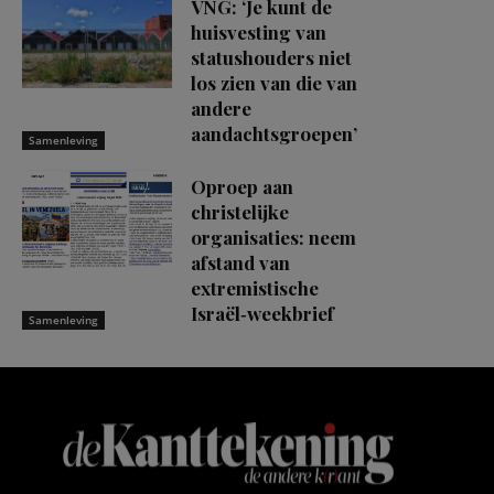
VNG: ‘Je kunt de
huisvesting van
statushouders niet
los zien van die van
andere
aandachtsgroepen’
Samenleving
Oproep aan
christelijke
organisaties: neem
afstand van
extremistische
Israël‑weekbrief
Samenleving