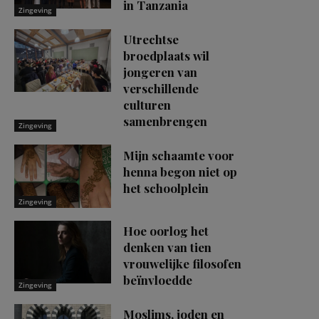
in Tanzania
Zingeving
Utrechtse
broedplaats wil
jongeren van
verschillende
culturen
samenbrengen
Zingeving
Mijn schaamte voor
henna begon niet op
het schoolplein
Zingeving
Hoe oorlog het
denken van tien
vrouwelijke filosofen
beïnvloedde
Zingeving
Moslims, joden en