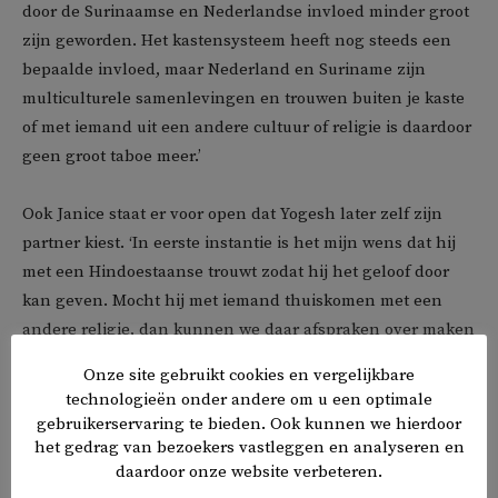
door de Surinaamse en Nederlandse invloed minder groot
zijn geworden. Het kastensysteem heeft nog steeds een
bepaalde invloed, maar Nederland en Suriname zijn
multiculturele samenlevingen en trouwen buiten je kaste
of met iemand uit een andere cultuur of religie is daardoor
geen groot taboe meer.’
Ook Janice staat er voor open dat Yogesh later zelf zijn
partner kiest. ‘In eerste instantie is het mijn wens dat hij
met een Hindoestaanse trouwt zodat hij het geloof door
kan geven. Mocht hij met iemand thuiskomen met een
andere religie, dan kunnen we daar afspraken over maken
omtrent ieders geloof. Komt hij met een ongelovige thuis,
Onze site gebruikt cookies en vergelijkbare
dan mag diegene met ons geloof meedoen indien ze dat
technologieën onder andere om u een optimale
zelf wil.’
gebruikerservaring te bieden. Ook kunnen we hierdoor
het gedrag van bezoekers vastleggen en analyseren en
daardoor onze website verbeteren.
Poeran: ‘Het kastensysteem heeft nog wel een belangrijke