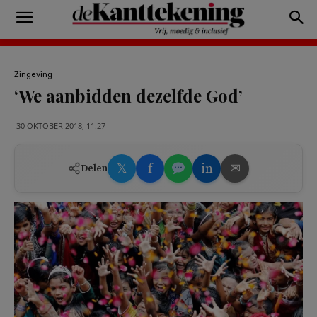
Zingeving
‘We aanbidden dezelfde God’
30 OKTOBER 2018, 11:27
𝕏
f
in
✉
Delen