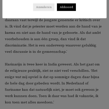
rol als het gaat om de rol van pandit. Het ambt van
priester mag officieel alleen uitgeoefend worden door de
Annuleren
Akkoord
brahmanen, de hoogste kaste. De oudere generatie houdt
daaraan vast terwijl de jongere generatie er kritisch over
is. Ik vind dat je priester moet worden aan de hand van je
karma en niet aan de hand van je geboorte. Als dat ambt
voorbehouden is aan één groep, dan vind ik dat
discriminatie. Het is een onderwerp waarover gelukkig
veel discussie is in de gemeenschap.’
Harinarijn is twee keer in India geweest. Als het gaat om
de religieuze praktijk, ziet ze niet veel verschillen. ‘Het
enige wat mij opviel is dat op sommige dagen daar bijna
de hele dag door gebeden wordt. In Nederland of
Suriname kan dat natuurlijk niet, je moet ook gewoon je
werk kunnen doen. Toen ik daar was had ik vakantie, ik
kon toen met alles meedoen.’