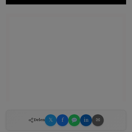
𝕏
f
in
✉
Delen