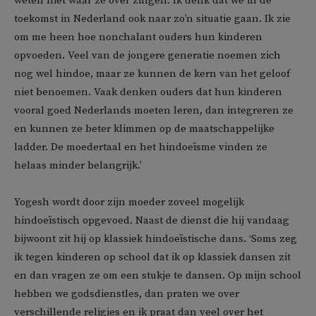
weten niet waar ze over zingen. Ik denk dat we in de
toekomst in Nederland ook naar zo’n situatie gaan. Ik zie
om me heen hoe nonchalant ouders hun kinderen
opvoeden. Veel van de jongere generatie noemen zich
nog wel hindoe, maar ze kunnen de kern van het geloof
niet benoemen. Vaak denken ouders dat hun kinderen
vooral goed Nederlands moeten leren, dan integreren ze
en kunnen ze beter klimmen op de maatschappelijke
ladder. De moedertaal en het hindoeïsme vinden ze
helaas minder belangrijk.’
Yogesh wordt door zijn moeder zoveel mogelijk
hindoeïstisch opgevoed. Naast de dienst die hij vandaag
bijwoont zit hij op klassiek hindoeïstische dans. ‘Soms zeg
ik tegen kinderen op school dat ik op klassiek dansen zit
en dan vragen ze om een stukje te dansen. Op mijn school
hebben we godsdienstles, dan praten we over
verschillende religies en ik praat dan veel over het