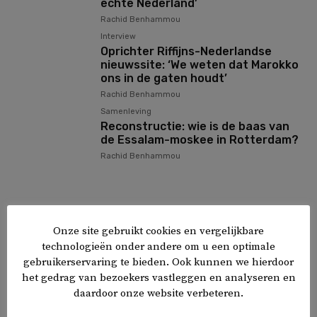
echte Nederland’
Rachid Benhammou
Interview
Oprichter Riffijns-Nederlandse
nieuwssite: ‘We weten dat Marokko
ons in de gaten houdt’
Rachid Benhammou
Samenleving
Reconstructie: wie is de baas van
de Essalam-moskee in Rotterdam?
Rachid Benhammou
Biografie
Onze site gebruikt cookies en vergelijkbare
technologieën onder andere om u een optimale
gebruikerservaring te bieden. Ook kunnen we hierdoor
het gedrag van bezoekers vastleggen en analyseren en
daardoor onze website verbeteren.