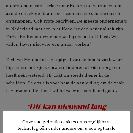
ondernemers van Turkije naar Nederland verhuizen om
aan de onzekere financieel-economische situatie daar te
ontsnappen. ‘Ook grote bedrijven. De meeste ondernemers
in Nederland met een niet-Nederlandse nationaliteit zijn
Turks. En het ondernemen zit bij ons in het bloed. Wij
willen liever niet voor een ander werken.’
Toch wil Mehmet al een tijdje af van de familiezaak waar
hij samen met zijn vrouw en kinderen al zijn energie in
heeft geïnvesteerd. Hij zakt nu steeds dieper in de
schulden. De crisis is voor hem de aanleiding om de zaak
te verkopen. Het liefst wil hij weer in loondienst gaan.
‘Dit kan niemand lang
volhouden’
Onze site gebruikt cookies en vergelijkbare
technologieën onder andere om u een optimale
Hulp van familie durft hij niet te vragen. ‘Dat is bij ons