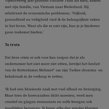
Vijfenveertig jaar geleden vluchtte Tuan als kind, samen
met zijn familie, van Vietnam naar Nederland. Hij
relativeert de economische problemen. ‘Vrijheid,
gezondheid en veiligheid vind ik de belangrijkste zaken
in het leven. Want als die er niet zijn, kun je je kinderen
geen toekomst bieden.’
Te trots
Dat deze crisis er ook voor kan zorgen dat je als
ondernemer het niet meer ziet zitten, bewijst het besluit
van de Rotterdamse Mehmet* om zijn Turkse shoarma- en
kebabzaak in de verkoop te zetten.
‘Ik had een bloeiende zaak met veel afhaal en bezorging.
Maar toen de horecazaken dicht moesten, werd men
creatief en gingen restaurants en zelfs kroegen ook
maaltijden bezorgen. Ik kreeg elke dag minder klanten.