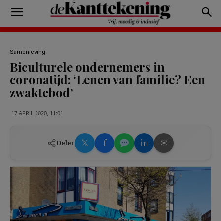
Samenleving
Biculturele ondernemers in
coronatijd: ‘Lenen van familie? Een
zwaktebod’
17 APRIL 2020, 11:01
𝕏
f
in
✉
Delen