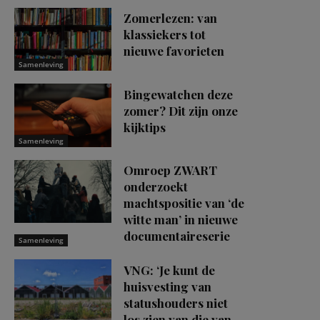
Zomerlezen: van
klassiekers tot
nieuwe favorieten
Samenleving
Bingewatchen deze
zomer? Dit zijn onze
kijktips
Samenleving
Omroep ZWART
onderzoekt
machtspositie van ‘de
witte man’ in nieuwe
documentaireserie
Samenleving
VNG: ‘Je kunt de
huisvesting van
statushouders niet
los zien van die van