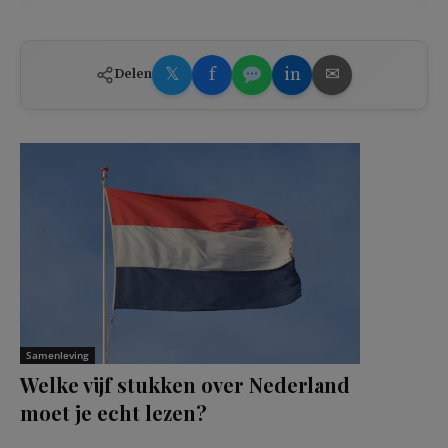
𝕏
f
in
✉
Delen
Samenleving
Welke vijf stukken over Nederland
moet je echt lezen?