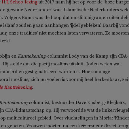
e
H.J. Schoo-lezing
uit 2017 nam hij het op voor de ‘boze burger
 de ‘gewone Nederlander’ was. Islamitische Nederlanders we
m. Volgens Buma was de hoop dat moslimmigranten uiteindeli
te islam’ zouden gaan aanhangen ‘ijdel gebleken’. Daarbij vond
tuur, onze tradities’ niet mochten laten verwateren. Ze moesten
terkt.
bbijn en
Kanttekening
-columnist Lody van de Kamp zijn CDA-
Hij stelde dat die partij moslims uitsluit. ‘Joden weten wat
rimineerd en gestigmatiseerd worden is. Hoe sommige
ral moslims, zich nu voelen is voor mij heel herkenbaar’, zei 
de Kanttekening
.
Kanttekening
-columnist, bestuurder Dave Ensberg-Kleijkers,
jn CDA-lidmaatschap op. Hij verwoordde wat de linkervleugel
op multicultureel gebied. Over vluchtelingen in Moria: ‘Kinde
ten gebeten. Vrouwen moeten na een keizersnede direct terug