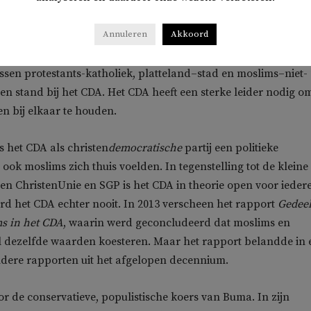
ren. Wat het werd: platte verrechtsing
Annuleren
Akkoord
ssen protestants-katholiek, platteland–stad en moslims–niet-
en stand bij het CDA. Het CDA heeft een sterke leider nodig o
n bij elkaar te houden.
 het CDA als christen
democratische
partij een politieke
ook moslims zich thuis voelden. In tegenstelling tot de kleine
ijen ChristenUnie en SGP is het CDA in theorie open voor ieder
erd het CDA echter nooit. In 2013 verscheen het rapport
Gedee
s in het CDA
, waarin werd geconcludeerd dat moslims en
l dezelfde waarden koesteren. Maar het rapport belandde in 
ndere rapporten uit het afgelopen decennium.
r de conservatieve, populistische koers van Buma. In zijn