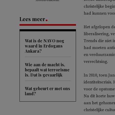
Hoofdredacteur.
christelijke begi
had kunnen voo
Lees meer
Het afgelopen de
liberalisering, 
Wat is de NAVO nog
Trends die niet 
waard in Erdogans
had moeten antic
Ankara?
en verduurzaming
verrechtsing.
Wie aan de macht is,
bepaalt wat terrorisme
is. Dat is gevaarlijk
In 2010, toen Ja
identiteitscrisis
Wat gebeurt er met ons
voor de opstome
land?
Na dit korte huw
aan het gehamer
christelijke cul