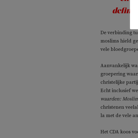
definië
De verbinding tu
moslims hield ge
vele bloedgroepe
Aanvankelijk was
groepering waar 
christelijke part
Echt inclusief w
waarden: Moslim
christenen veela
la met de vele a
Het CDA koos voo