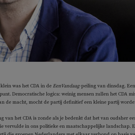
 klein was het CDA in de
EenVandaag
-peiling van dinsdag. Ee
epunt. Democratische logica: weinig mensen zullen het CDA mi
an de macht, mocht de partij definitief een kleine partij worde
 van het CDA is zonde als je bedenkt dat het van oudsher ee
tie vervulde in ons politieke en maatschappelijke landschap. 
tij die groepen Nederlanders met elkaar verbond op basis v