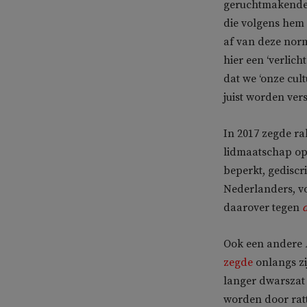
geruchtmakend
die volgens hem
af van deze nor
hier een ‘verlich
dat we ‘onze cul
juist worden vers
In 2017 zegde ra
lidmaatschap op. 
beperkt, gedisc
Nederlanders, voo
daarover tegen
Ook een andere
zegde
onlangs zi
langer dwarszat 
worden door rat