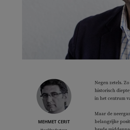
Negen zetels. Zo
historisch diept
in het centrum v
Maar de neergang
MEHMET CERIT
belangrijke posi
brede middenpar