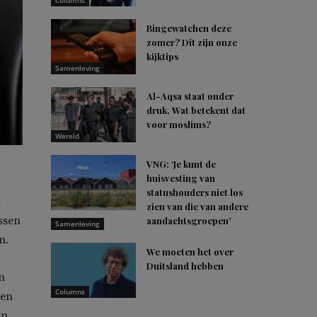
Columns
Bingewatchen deze
zomer? Dit zijn onze
kijktips
Samenleving
Al-Aqsa staat onder
druk. Wat betekent dat
voor moslims?
Wereld
VNG: ‘Je kunt de
huisvesting van
statushouders niet los
n
zien van die van andere
ssen
aandachtsgroepen’
Samenleving
n.
We moeten het over
Duitsland hebben
n
Columns
Een
an