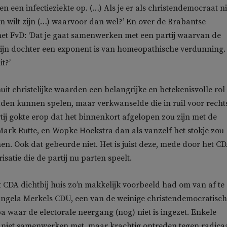
en een infectieziekte op. (…) Als je er als christendemocraat ni
 wilt zijn (…) waarvoor dan wel?’ En over de Brabantse
t FvD: ‘Dat je gaat samenwerken met een partij waarvan de
mijn dochter een exponent is van homeopathische verdunning.
t?’
it christelijke waarden een belangrijke en betekenisvolle rol 
dden kunnen spelen, maar verkwanselde die in ruil voor recht
ij gokte erop dat het binnenkort afgelopen zou zijn met de
rk Rutte, en Wopke Hoekstra dan als vanzelf het stokje zou
. Ook dat gebeurde niet. Het is juist deze, mede door het C
satie die de partij nu parten speelt.
et CDA dichtbij huis zo’n makkelijk voorbeeld had om van af te
Angela Merkels CDU, een van de weinige christendemocratisc
pa waar de electorale neergang (nog) niet is ingezet. Enkele
niet samenwerken met, maar krachtig optreden tegen radica