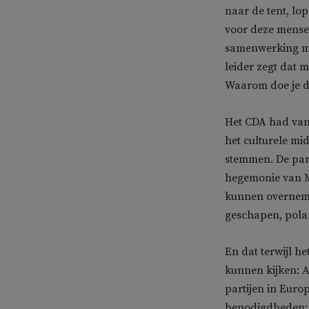
naar de tent, lop
voor deze mensen
samenwerking me
leider zegt dat 
Waarom doe je di
Het CDA had vanu
het culturele mi
stemmen. De part
hegemonie van Ma
kunnen overnemen
geschapen, polari
En dat terwijl h
kunnen kijken: 
partijen in Euro
benodigdheden: 