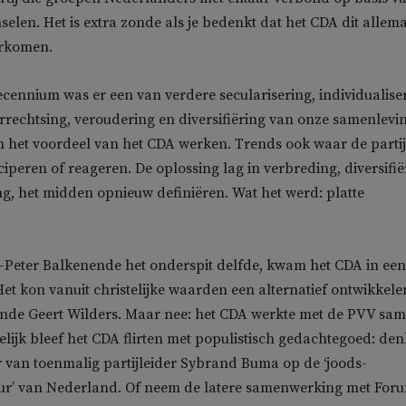
nselen. Het is extra zonde als je bedenkt dat het CDA dit allem
rkomen.
cennium was er een van verdere secularisering, individualise
verrechtsing, veroudering en diversifiëring van onze samenlevi
in het voordeel van het CDA werken. Trends ook waar de parti
iperen of reageren. De oplossing lag in verbreding, diversifië
, het midden opnieuw definiëren. Wat het werd: platte
n-Peter Balkenende het onderspit delfde, kwam het CDA in een
. Het kon vanuit christelijke waarden een alternatief ontwikkele
nde Geert Wilders. Maar nee: het CDA werkte met de PVV sam
elijk bleef het CDA flirten met populistisch gedachtegoed: den
 van toenmalig partijleider Sybrand Buma op de ‘joods-
tuur’ van Nederland. Of neem de latere samenwerking met For