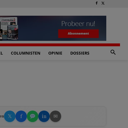
EL
COLUMNISTEN
OPINIE
DOSSIERS
𝕏
f
in
✉
en