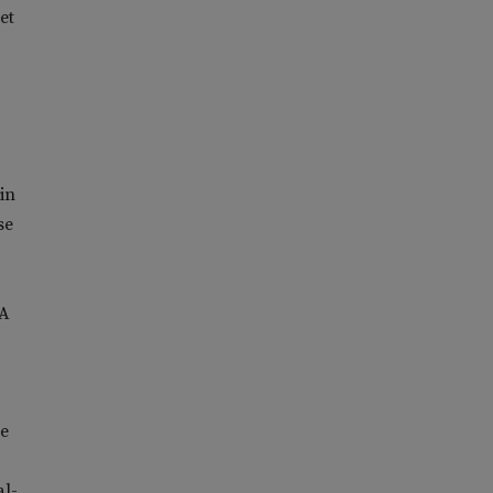
et
in
se
DA
he
al-