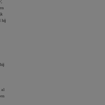
’,
ken
jk
 hij
hij
 al
ren