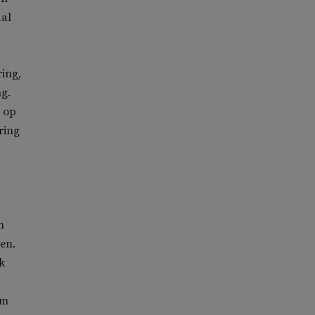
aal
ring,
ng.
j op
ring
n
en.
k
um