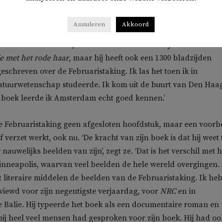
do wilde heel graag iets doen met de Februaristaking, 85 jaar n
ty om een boek te schrijven. Tegen dit verzoek zei ze geen nee
Annuleren
Akkoord
was al heel lang met de Februaristaking bezig. En dat kwam doo
van Theun de Vries. Je kent hem wellicht van zijn beroemde
e met het rode haar
, maar hij heeft ook een 1300 bladzijden
eschreven over de Februaristaking. Ik las het toen ik in
atuurwetenschap studeerde. Ik kom uit de buurt van Den Haa
 boek leerde ik Amsterdam echt goed kennen.’
de Februaristaking geen afgesloten hoofdstuk, maar een voorb
f verzet werkt, ook nu. ‘De kracht van zijn boek is dat hij weet 
auwelijks beelden van zijn’, zegt ze. ‘Dat is het verschil met h
inneapolis, waarvan veel beelden de hele wereld overgingen.
t literaire middelen de beelden van de Februaristaking. Ik he
iewd voor zijn negentigste verjaardag, voor
NRC
en in
Balie. Hij typeerde het boek als een documentaire roman en
 hij heel veel mensen had gesproken voor zijn boek. Hij had oo