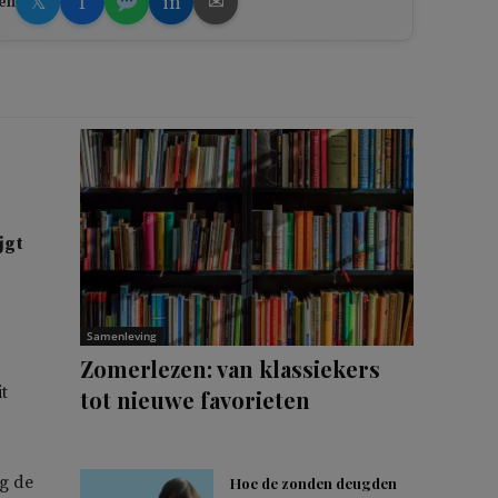
𝕏
f
in
✉
en
jgt
Samenleving
Zomerlezen: van klassiekers
t
tot nieuwe favorieten
g de
Hoe de zonden deugden