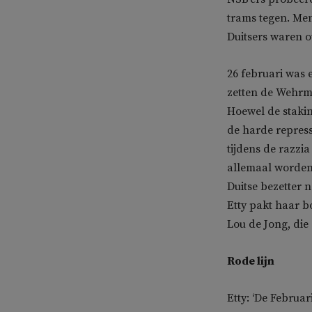
trams tegen. Men
Duitsers waren o
26 februari was 
zetten de Wehrm
Hoewel de staki
de harde repress
tijdens de razzi
allemaal worden
Duitse bezetter 
Etty pakt haar bo
Lou de Jong, die 
Rode lijn
Etty: ‘De Februa