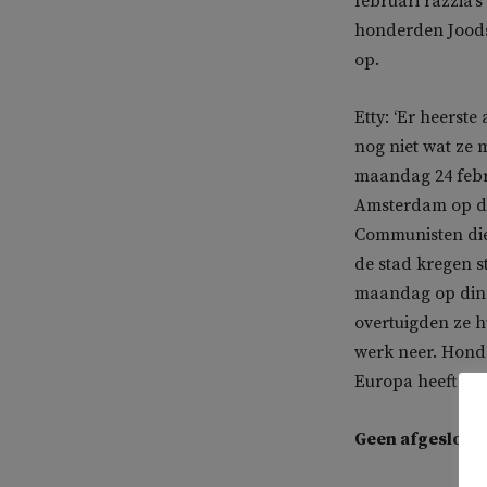
februari razzia’
honderden Joodse
op.
Etty: ‘Er heerste
nog niet wat ze 
maandag 24 febr
Amsterdam op de
Communisten die
de stad kregen s
maandag op dins
overtuigden ze h
werk neer. Hond
Europa heeft iet
Geen afgeslote