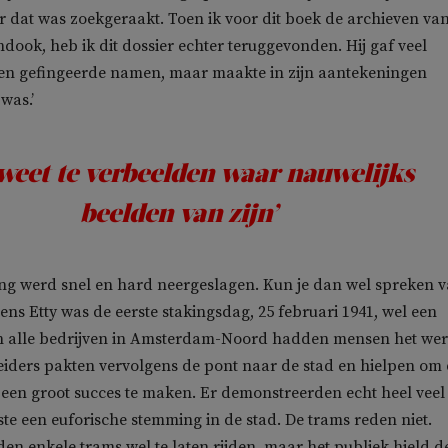
r dat was zoekgeraakt. Toen ik voor dit boek de archieven va
ndook, heb ik dit dossier echter teruggevonden. Hij gaf veel
n gefingeerde namen, maar maakte in zijn aantekeningen
 was.’
 weet te verbeelden waar nauwelijks
beelden van zijn’
ng werd snel en hard neergeslagen. Kun je dan wel spreken 
ens Etty was de eerste stakingsdag, 25 februari 1941, wel een
In alle bedrijven in Amsterdam-Noord hadden mensen het we
iders pakten vervolgens de pont naar de stad en hielpen om
 een groot succes te maken. Er demonstreerden echt heel veel
te een euforische stemming in de stad. De trams reden niet.
en enkele trams wel te laten rijden, maar het publiek hield d