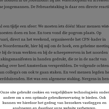
s te houden in de Jodenbuurt bij het Waterlooplein en arrestee
 jongemannen. De Februaristaking is daar een directe reacti
 al een tijdje een sfeer: We moeten iets dóén! Maar mensen wis
moesten doen en hoe. En toen vond die pogrom plaats. Op
uari, direct na het weekend, organiseerde het CPN-kader in
 Noordermarkt, hier bij mij om de hoek, een geheime meetin
 bij de tram werkten en bij de scheepswerven in het noorden
takingsmanifesten in handen gedrukt, die ze in de nacht van
dag over heel Amsterdam verspreidden. De volgende ochte
un collega’s om ook te gaan staken. En veel mensen legden he
erdduizenden. Het was een algemene staking. Nergens in bez
s vergelijkbaars plaatsgevonden.’
Onze site gebruikt cookies en vergelijkbare technologieën onder
andere om u een optimale gebruikerservaring te bieden. Ook
n hoofdstuk
kunnen we hierdoor het gedrag van bezoekers vastleggen en
analyseren en daardoor onze website verbeteren.