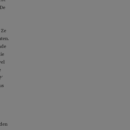
 De
 Ze
nten.
nde
ie
wel
e
?’
us
eden