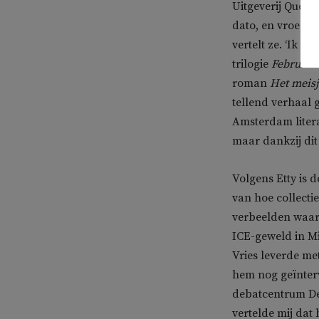
Uitgeverij Queri
dato, en vroeg Et
vertelt ze. ‘Ik 
trilogie
Februari
roman
Het meisj
tellend verhaal g
Amsterdam liter
maar dankzij dit
Volgens Etty is 
van hoe collectie
verbeelden waar n
ICE-geweld in M
Vries leverde me
hem nog geïnterv
debatcentrum De 
vertelde mij dat