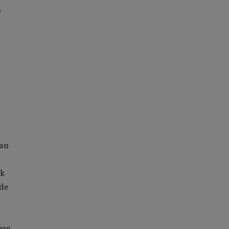
n
van
rk
 de
eze