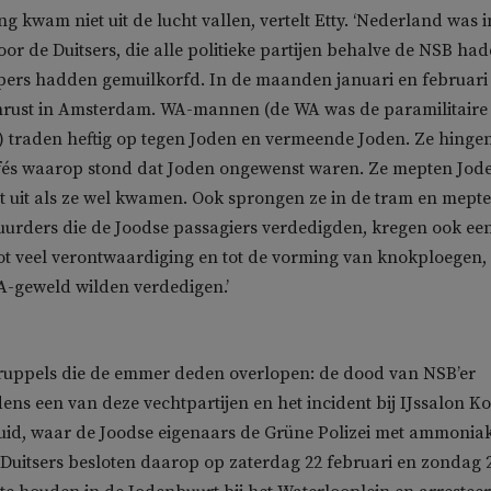
g kwam niet uit de lucht vallen, vertelt Etty. ‘Nederland was i
oor de Duitsers, die alle politieke partijen behalve de NSB ha
pers hadden gemuilkorfd. In de maanden januari en februari
onrust in Amsterdam. WA-mannen (de WA was de paramilitaire
) traden heftig op tegen Joden en vermeende Joden. Ze hinge
afés waarop stond dat Joden ongewenst waren. Ze mepten Jod
t uit als ze wel kwamen. Ook sprongen ze in de tram en mept
tuurders die de Joodse passagiers verdedigden, kregen ook ee
tot veel verontwaardiging en tot de vorming van knokploegen, 
A-geweld wilden verdedigen.’
ruppels die de emmer deden overlopen: de dood van NSB’er
dens een van deze vechtpartijen en het incident bij IJssalon K
id, waar de Joodse eigenaars de Grüne Polizei met ammonia
Duitsers besloten daarop op zaterdag 22 februari en zondag 