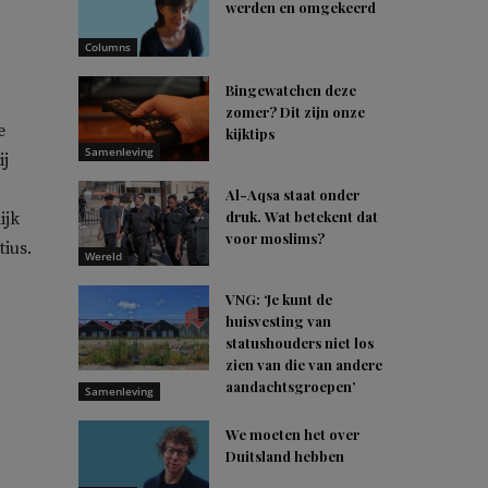
werden en omgekeerd
Columns
Bingewatchen deze
zomer? Dit zijn onze
e
kijktips
Samenleving
ij
Al-Aqsa staat onder
druk. Wat betekent dat
ijk
voor moslims?
ius.
Wereld
VNG: ‘Je kunt de
huisvesting van
statushouders niet los
zien van die van andere
aandachtsgroepen’
Samenleving
We moeten het over
Duitsland hebben