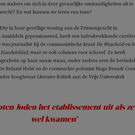
 stakers om zich in deze gevaarlijke omstandigheden uit te
nrecht? En wat kunnen we leren van toen?
tty in haar gezellige woning aan de Prinsengracht in
, inmiddels gepensioneerd, heeft een indrukwekkende carrièr
e was journalist bij de communistische krant
De Waarheid
en b
Handelsblad
, waar ze ook columns voor schreef. Ze heeft
ografieën op haar naam staan, onder andere over de bevindel
ette Roland Holst en de roemruchte polemist Hugo Brandt Corst
der hoogleraar Literaire Kritiek aan de Vrije Universiteit
ten Joden het etablissement uit als ze
wel kwamen’