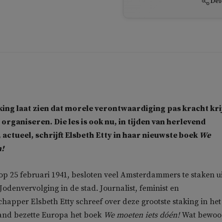
Del
ing laat zien dat morele verontwaardiging pas kracht kri
organiseren. Die les is ook nu, in tijden van herlevend
actueel, schrijft Elsbeth Etty in haar nieuwste boek
We
n!
 op 25 februari 1941, besloten veel Amsterdammers te staken ui
Jodenvervolging in de stad. Journalist, feminist en
chapper Elsbeth Etty schreef over deze grootste staking in het
land bezette Europa het boek
We moeten iets dóén!
Wat bewoo