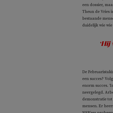
een dossier, maa
Theun de Vries i
bestaande mense
duidelijk wie wie
‘Hij
De Februaristaki
een succes? Volg
enorm succes. ‘
neergelegd. Arbe
demonstratie tot
mensen. Er heers
NSB’ers probeerd