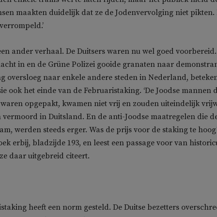
sen maakten duidelijk dat ze de Jodenvervolging niet pikten.
verrompeld.’
een ander verhaal. De Duitsers waren nu wel goed voorbereid.
acht in en de Grüne Polizei gooide granaten naar demonstra
ng oversloeg naar enkele andere steden in Nederland, beteke
ie ook het einde van de Februaristaking. ‘De Joodse mannen d
a waren opgepakt, kwamen niet vrij en zouden uiteindelijk vrij
 vermoord in Duitsland. En de anti-Joodse maatregelen die d
nam, werden steeds erger. Was de prijs voor de staking te hoog
ek erbij, bladzijde 193, en leest een passage voor van historic
ze daar uitgebreid citeert.
ristaking heeft een norm gesteld. De Duitse bezetters overschr