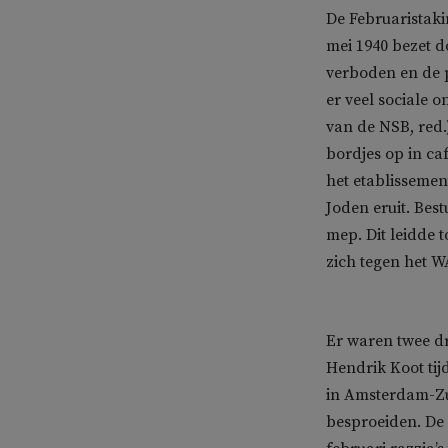
De Februaristakin
mei 1940 bezet d
verboden en de 
er veel sociale 
van de NSB, red.
bordjes op in c
het etablissemen
Joden eruit. Bes
mep. Dit leidde 
zich tegen het W
Er waren twee d
Hendrik Koot tij
in Amsterdam-Zu
besproeiden. De 