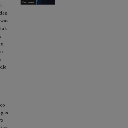
Columns
n
dden
 was
 tak
n
en
en
n
die
oco
kgas
23