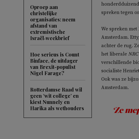
honderdduizenden
Oproep aan
spreken tegen o
christelijke
organisaties: neem
afstand van
We spreken met E
extremistische
Amsterdam. Etty
Israël‑weekbrief
achter de rug. Z
het liberale
NRC 
Hoe serieus is Count
Binface, de uitdager
verschillende bi
van Brexit-populist
socialiste Henri
Nigel Farage?
Ook was ze bijzon
Amsterdam.
Rotterdamse Raad wil
geen ‘wit college’ en
kiest Nunnely en
Harika als wethouders
‘Ze mep