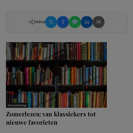
𝕏
f
in
✉
Delen
Samenleving
Zomerlezen: van klassiekers tot
nieuwe favorieten