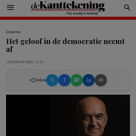
Columns
Het geloof in de democratie neemt
af
29 JANUARI 2025, 11:15
𝕏
f
in
✉
Delen