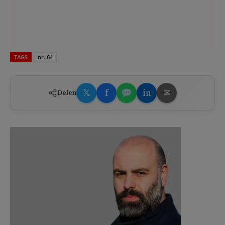
TAGS
nr. 64
𝕏
f
in
✉
Delen