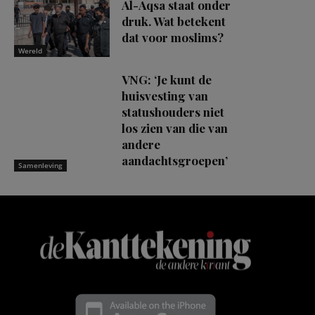
Al-Aqsa staat onder
druk. Wat betekent
dat voor moslims?
Wereld
VNG: ‘Je kunt de
huisvesting van
statushouders niet
los zien van die van
andere
aandachtsgroepen’
Samenleving