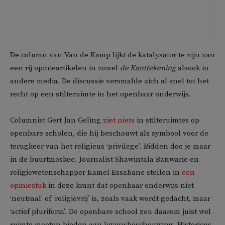
De column van Van de Kamp lijkt de katalysator te zijn van
een rij opinieartikelen in zowel
de Kanttekening
alsook in
andere media. De discussie versmalde zich al snel tot het
recht op een stilteruimte in het openbaar onderwijs.
Columnist Gert Jan Geling
ziet niets
in stilteruimtes op
openbare scholen, die hij beschouwt als symbool voor de
terugkeer van het religieus ‘privilege’. Bidden doe je maar
in de buurtmoskee. Journalist Shawintala Banwarie en
religiewetenschapper Kamel Essabane stellen in
een
opiniestuk
in deze krant dat openbaar onderwijs niet
‘neutraal’ of ‘religievrij’ is, zoals vaak wordt gedacht, maar
‘actief pluriform’. De openbare school zou daarom juist wel
ruimte moeten bieden aan levensbeschouwing. Historicus