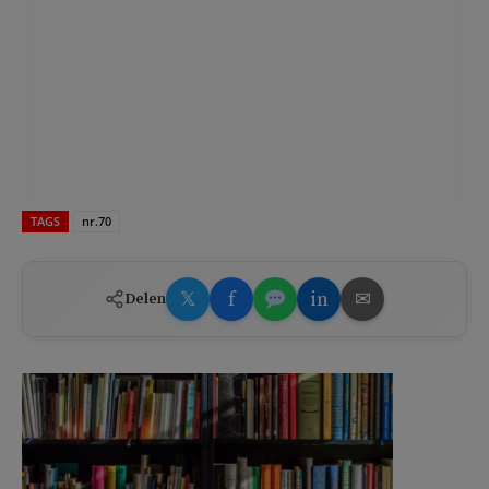
TAGS
nr.70
𝕏
f
in
✉
Delen