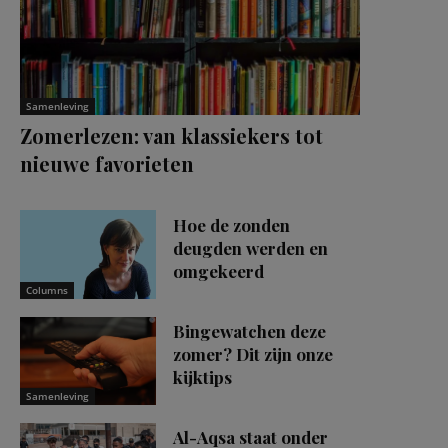
Samenleving
Zomerlezen: van klassiekers tot
nieuwe favorieten
Hoe de zonden
deugden werden en
omgekeerd
Columns
Bingewatchen deze
zomer? Dit zijn onze
kijktips
Samenleving
Al-Aqsa staat onder