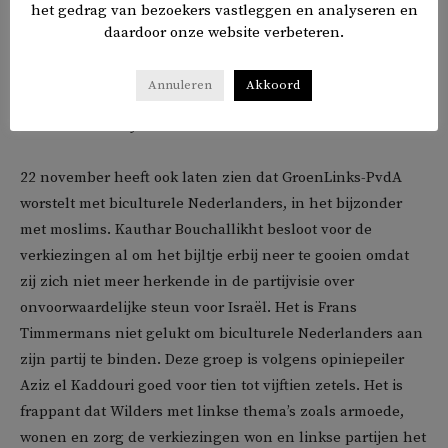
het gedrag van bezoekers vastleggen en analyseren en
zorgwekkende uitspraak bedoelt. Over welke
daardoor onze website verbeteren.
Nederlanders heeft hij het? Kunnen zij ook Ali of Fatima
heten? Premier Wilders moet zijn taalgebruik veranderen
Annuleren
Akkoord
en echt gaan verbinden, wil hij de premier van alle
Nederlanders zijn.
22 november heeft ook laten zien dat GroenLinks-PvdA
worstelt met biculturele Nederlanders, in het bijzonder
met moslims. Kauthar Bouchallikht besloot voor de
verkiezingen al om het bijltje erbij neer te gooien omdat
zij zich niet meer herkende in de partijvisie over
onvoorwaardelijke steun voor Israël. Het is Frans
Timmermans niet gelukt om biculturele Nederlanders aan
zijn partij te binden. Deze groep is volgens opiniepeiler
Aziz el Kaddouri goed voor tien tot vijftien zetels. Het is
frappant dat Wilders met linkse thema’s zoals armoede,
wonen en zorg de verkiezingen won en linkse partijen het