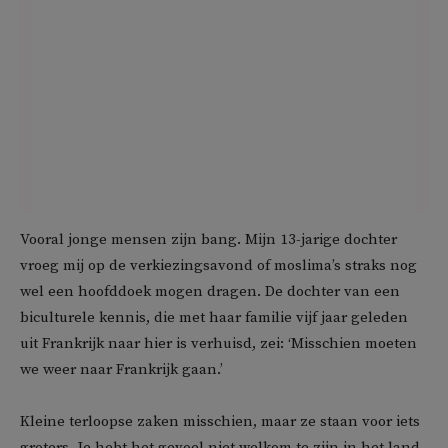
Vooral jonge mensen zijn bang. Mijn 13-jarige dochter
vroeg mij op de verkiezingsavond of moslima’s straks nog
wel een hoofddoek mogen dragen. De dochter van een
biculturele kennis, die met haar familie vijf jaar geleden
uit Frankrijk naar hier is verhuisd, zei: ‘Misschien moeten
we weer naar Frankrijk gaan.’
Kleine terloopse zaken misschien, maar ze staan voor iets
groters. Je hebt het gevoel niet welkom te zijn in het land