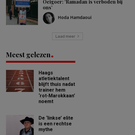
Oeigoer: ‘Ramadan is verboden bij
ons’
Hoda Hamdaoui
Laad meer
Meest gelezen
Haags
atletiektalent
blijft thuis nadat
trainer hem
‘rot-Marokkaan’
noemt
De ‘linkse’ elite
is een rechtse
mythe