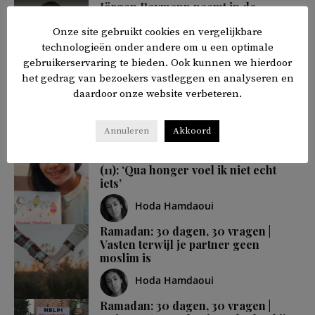
Jörgen Raymann neemt in de
Ramadan Conference islamitische
Onze site gebruikt cookies en vergelijkbare
gewoontes op de hak
technologieën onder andere om u een optimale
Ewout Klei
gebruikerservaring te bieden. Ook kunnen we hierdoor
het gedrag van bezoekers vastleggen en analyseren en
Ramadan: 30 dagen, 30 vragen | ‘Hoe
daardoor onze website verbeteren.
gaat u Eid el Fitr morgen vieren?’
Hoda Hamdaoui
Annuleren
Akkoord
Ramadan: 30 dagen, 30 vragen | Hiba
(11): ‘Qua honger voel ik niet echt
iets’
Hoda Hamdaoui
Ramadan: 30 dagen, 30 vragen |
Vasten terwijl je partner geen
moslim is
Hoda Hamdaoui
Ramadan: 30 dagen, 30 vragen |