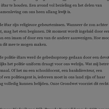
 iftar te houden. Een avond vol bezieling en het delen van
amenleving om ons heen allang kwijt is.
 iftar zijn religieuze gebeurtenissen. Wanneer de zon achter
t, mag het eten beginnen. Dit moment wordt ingeluid door ee
n een imam of door een van de andere aanwezigen. Hoe moo
om dit mee te mogen maken.
de politie-iftars werd de gebedsoproep gedaan door een devo
jks het politie-uniform draagt voor ons welzijn. Wat mij betref
maal. Of het nu een schooldocent, een bankdirecteur, een
f een politieagent is, iedereen moet in ons land zijn of haar
ng volledig kunnen belijden. Onze Grondwet voorziet dit recht