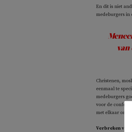
En dit is niet an
medeburgers in d
Meneer
van 
Christenen, mosl
eenmaal te specif
medeburgers goed
voor de confessi
met elkaar om.
Verbreken van 