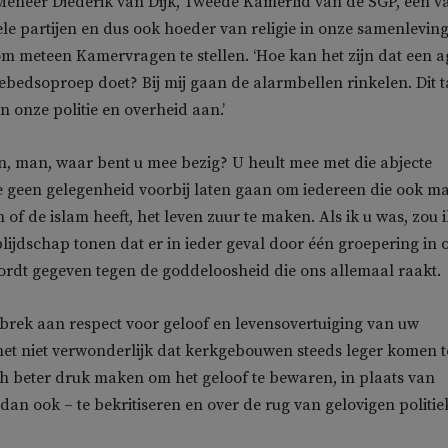
Meneer Diederik van Dijk, Tweede Kamerlid van de SGP, een v
le partijen en dus ook hoeder van religie in onze samenleving
om meteen Kamervragen te stellen. ‘Hoe kan het zijn dat een a
ebedsoproep doet? Bij mij gaan de alarmbellen rinkelen. Dit t
an onze politie en overheid aan.’
, man, waar bent u mee bezig? U heult mee met die abjecte
e geen gelegenheid voorbij laten gaan om iedereen die ook m
 of de islam heeft, het leven zuur te maken. Als ik u was, zou i
blijdschap tonen dat er in ieder geval door één groepering in 
rdt gegeven tegen de goddeloosheid die ons allemaal raakt.
ebrek aan respect voor geloof en levensovertuiging van uw
et niet verwonderlijk dat kerkgebouwen steeds leger komen t
ch beter druk maken om het geloof te bewaren, in plaats van
dan ook – te bekritiseren en over de rug van gelovigen politie