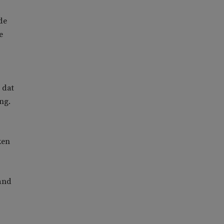
de
e
 dat
ng.
ken
aand