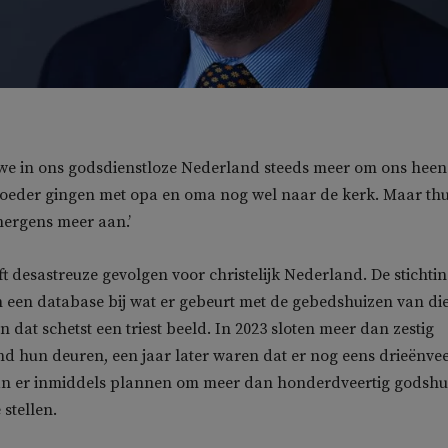
 we in ons godsdienstloze Nederland steeds meer om ons heen
moeder gingen met opa en oma nog wel naar de kerk. Maar thu
nergens meer aan.’
ft desastreuze gevolgen voor christelijk Nederland. De stichti
n een database bij wat er gebeurt met de gebedshuizen van di
n dat schetst een triest beeld. In 2023 sloten meer dan zestig
nd hun deuren, een jaar later waren dat er nog eens drieënvee
an er inmiddels plannen om meer dan honderdveertig godshu
 stellen.