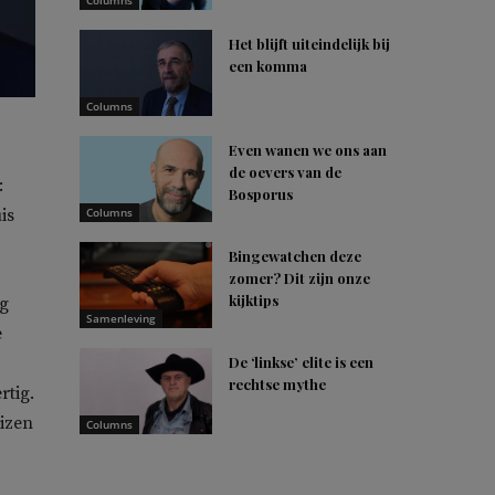
Columns
Het blijft uiteindelijk bij
een komma
Columns
Even wanen we ons aan
de oevers van de
:
Bosporus
is
Columns
Bingewatchen deze
zomer? Dit zijn onze
kijktips
ng
Samenleving
e
De ‘linkse’ elite is een
rechtse mythe
rtig.
izen
Columns