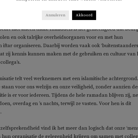
an de islamitische vastenmaand ramadan is het dagelijks
Annuleren
Akkoord
t vasten bij zonsondergang met de maaltijd die iftar wordt
eurt niet alleen thuis. Inmiddels is het gemeengoed dat bedri
holen en ook talrijke overheidsorganen voor en met hun
iftar organiseren. Daarbij worden vaak ook ‘buitenstaanders
dat zij kennis kunnen maken met de gebruiken en cultuur van
ollega’s.
nisatie telt veel werknemers met een islamitische achtergrond
taan voor ons welzijn en onze veiligheid, zonder aanzien de
tie is er voor iedereen. Tijdens de hele ramadan blijven zij, ne
doen, overdag en ’s nachts, terwijl ze vasten. Voor hen is dit
.
zelfsprekendheid vind ik het meer dan logisch dat onze ‘men
n hun organisatie de gelegenheid krijgen om samen met colleg