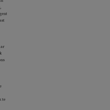
an
,
gent
ast
aar
k
ons
e
k te