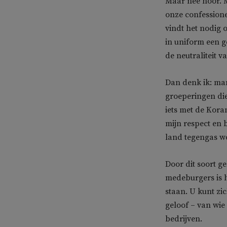
Maar nee hoor. 
onze confessione
vindt het nodig 
in uniform een g
de neutraliteit v
Dan denk ik: man
groeperingen di
iets met de Koran
mijn respect en 
land tegengas wo
Door dit soort g
medeburgers is h
staan. U kunt zi
geloof – van wie 
bedrijven.