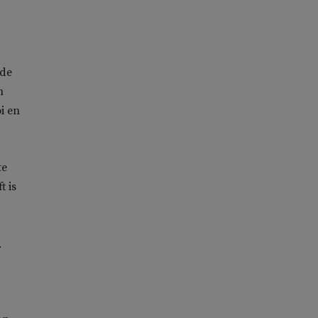
 de
n
i en
te
t is
.