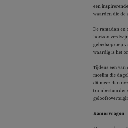
een inspirerende
waarden die de s
De ramadan en de
horizon verdwijn
gebedsoproep va
waardig is het 
Tijdens een van 
moslim die dageli
dit meer dan nor
trambestuurder o
geloofsovertuigi
Kamervragen