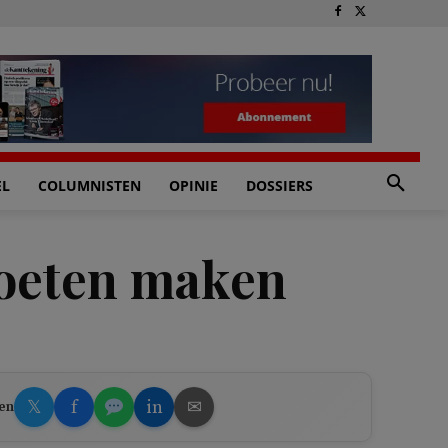
EL
COLUMNISTEN
OPINIE
DOSSIERS
moeten maken
𝕏
f
in
✉
en