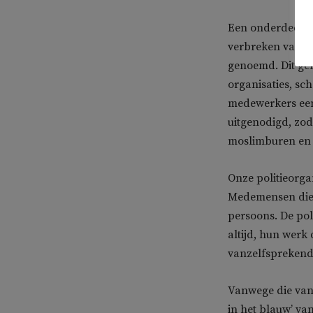
Een onderdeel v
verbreken van he
genoemd. Dit geb
organisaties, sc
medewerkers een 
uitgenodigd, zo
moslimburen en c
Onze politieorga
Medemensen die s
persoons. De poli
altijd, hun werk 
vanzelfsprekend
Vanwege die van
in het blauw’ va