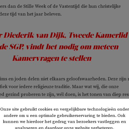
ders dan de Stille Week of de Vastentijd die hun christelijke
eze tijd van het jaar beleven.
 Diederik van Dijk, Tweede Kamerlid
de SGP, vindt het nodig om meteen
Kamervragen te stellen
ims en joden delen niet elkaars geloofswaarheden. Deze zijn 
iek voor iedere religieuze traditie. Maar wat wij, die onze
 gezind proberen te zijn, wél doen, is het tonen van diep re
e en geloofsovertuiging van de ander. Zo gaan wij in Nederla
Onze site gebruikt cookies en vergelijkbare technologieën onder
andere om u een optimale gebruikerservaring te bieden. Ook
kunnen we hierdoor het gedrag van bezoekers vastleggen en
het vasten
analyseren en daardoor onze website verbeteren.