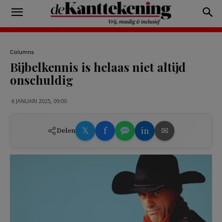
Columns
Bijbelkennis is helaas niet altijd
onschuldig
6 JANUARI 2025, 09:00
𝕏
f
in
✉
Delen