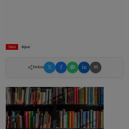
TAGS
Bijbel
𝕏
f
in
✉
Delen