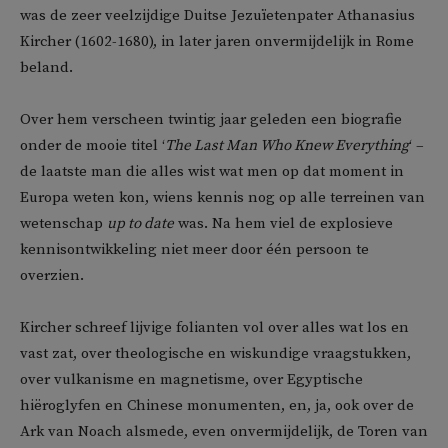
was de zeer veelzijdige Duitse Jezuïetenpater Athanasius
Kircher (1602-1680), in later jaren onvermijdelijk in Rome
beland.
Over hem verscheen twintig jaar geleden een biografie
onder de mooie titel ‘
The Last Man Who Knew Everything
‘ –
de laatste man die alles wist wat men op dat moment in
Europa weten kon, wiens kennis nog op alle terreinen van
wetenschap
up to date
was. Na hem viel de explosieve
kennisontwikkeling niet meer door één persoon te
overzien.
Kircher schreef lijvige folianten vol over alles wat los en
vast zat, over theologische en wiskundige vraagstukken,
over vulkanisme en magnetisme, over Egyptische
hiëroglyfen en Chinese monumenten, en, ja, ook over de
Ark van Noach alsmede, even onvermijdelijk, de Toren van