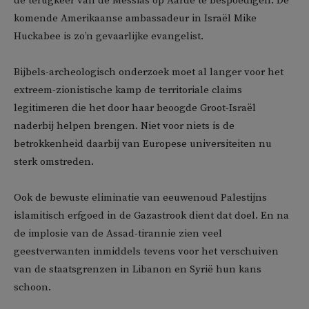
de terugkeer van de Messias op Aarde te bespoedigen. De
komende Amerikaanse ambassadeur in Israël Mike
Huckabee is zo’n gevaarlijke evangelist.
Bijbels-archeologisch onderzoek moet al langer voor het
extreem-zionistische kamp de territoriale claims
legitimeren die het door haar beoogde Groot-Israël
naderbij helpen brengen. Niet voor niets is de
betrokkenheid daarbij van Europese universiteiten nu
sterk omstreden.
Ook de bewuste eliminatie van eeuwenoud Palestijns
islamitisch erfgoed in de Gazastrook dient dat doel. En na
de implosie van de Assad-tirannie zien veel
geestverwanten inmiddels tevens voor het verschuiven
van de staatsgrenzen in Libanon en Syrië hun kans
schoon.