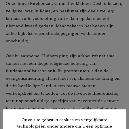
Onze brave Kircher zat, vanuit het Midden-Oosten bezien,
veilig ver weg in Rome, en heeft met zijn deels wel erg
fantasievolle voorstelling van zaken op dat moment
niemand kwaad gedaan. Maar zeker in het heden zijn
zulke bijbelse reconstructiepogingen vaak minder
onschuldig.
Ook bij aannemer Huibers ging zijn arkbouwfanatisme
samen met een diepe religieuze beleving van
fundamentalistische snit. Bij protestanten is dan de
evangelisatiedrang al snel niet ver, alsmede de drang om
die in het Heilige Land in een nieuwe stenen
werkelijkheid om te zetten. Tot de favoriete theoretische,
toen nog onschuldige speeltjes van zeventiende-eeuwse
Europese geleerden – joodse en christelijke – behoorden
ook reconstructies van de Tempel van Salomo.
Onze site gebruikt cookies en vergelijkbare
technologieën onder andere om u een optimale