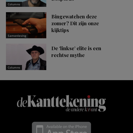
Columns
Bingewatchen deze
zomer? Dit zijn onze
kijktips
Samenleving
De ‘linkse’ elite is een
rechtse mythe
Columns