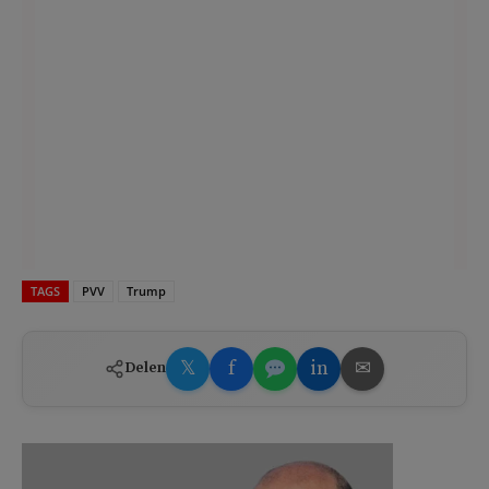
TAGS
PVV
Trump
𝕏
f
in
✉
Delen