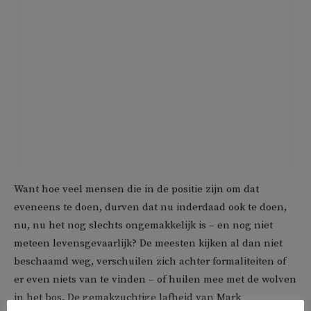
Want hoe veel mensen die in de positie zijn om dat
eveneens te doen, durven dat nu inderdaad ook te doen,
nu, nu het nog slechts ongemakkelijk is – en nog niet
meteen levensgevaarlijk? De meesten kijken al dan niet
beschaamd weg, verschuilen zich achter formaliteiten of
er even niets van te vinden – of huilen mee met de wolven
in het bos. De gemakzuchtige lafheid van Mark