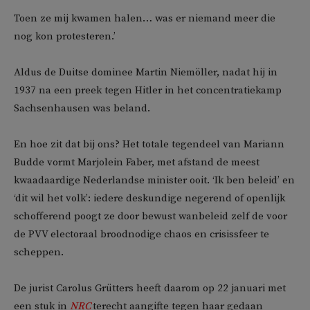
Toen ze mij kwamen halen… was er niemand meer die
nog kon protesteren.’
Aldus de Duitse dominee Martin Niemöller, nadat hij in
1937 na een preek tegen Hitler in het concentratiekamp
Sachsenhausen was beland.
En hoe zit dat bij ons? Het totale tegendeel van Mariann
Budde vormt Marjolein Faber, met afstand de meest
kwaadaardige Nederlandse minister ooit. ‘Ik ben beleid’ en
‘dit wil het volk’: iedere deskundige negerend of openlijk
schofferend poogt ze door bewust wanbeleid zelf de voor
de PVV electoraal broodnodige chaos en crisissfeer te
scheppen.
De jurist Carolus Grütters heeft daarom op 22 januari met
een stuk in
NRC
terecht aangifte tegen haar gedaan