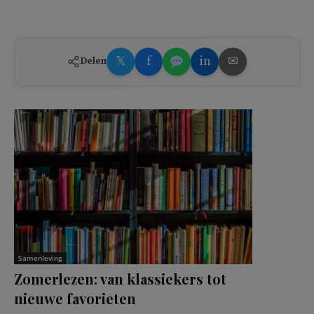
𝕏
f
in
✉
Delen
Samenleving
Zomerlezen: van klassiekers tot
nieuwe favorieten