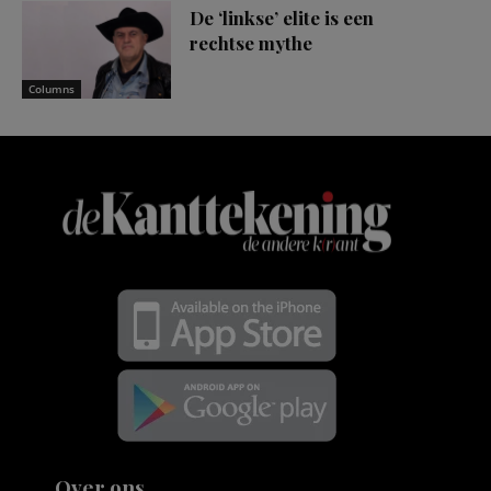
De ‘linkse’ elite is een
rechtse mythe
Columns
Over ons