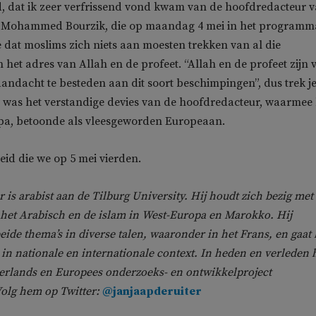
, dat ik zeer verfrissend vond kwam van de hoofdredacteur 
,
Mohammed Bourzik, die op maandag 4 mei in het programm
dat moslims zich niets aan moesten trekken van al die
 het adres van Allah en de profeet. “Allah en de profeet zijn 
andacht te besteden aan dit soort beschimpingen”, dus trek je
o was het verstandige devies van de hoofdredacteur, waarmee 
ppa, betoonde als vleesgeworden Europeaan.
eid die we op 5 mei vierden.
r is arabist aan de Tilburg University. Hij houdt zich bezig met
n het Arabisch en de islam in West-Europa en Marokko. Hij
eide thema’s in diverse talen, waaronder in het Frans, en gaat 
 in nationale en internationale context. In heden en verleden 
erlands en Europees onderzoeks- en ontwikkelproject
Volg hem op Twitter:
@janjaapderuiter