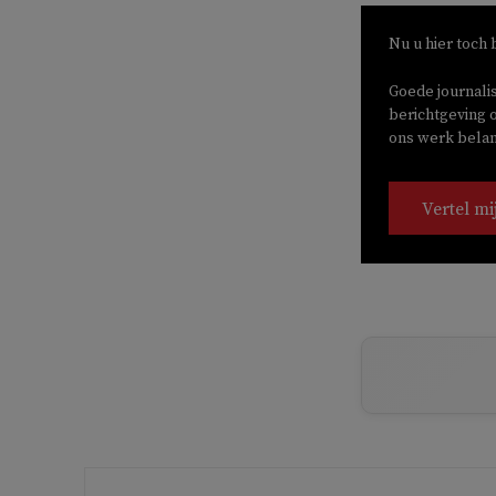
Nu u hier toch 
Goede journali
berichtgeving o
ons werk belang
Vertel mi