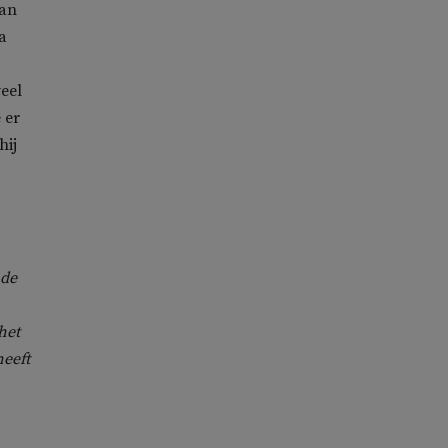
van
a
veel
 er
hij
 de
het
heeft