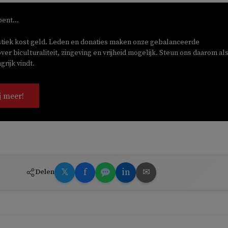
bent...
stiek kost geld. Leden en donaties maken onze gebalanceerde
ver biculturaliteit, zingeving en vrijheid mogelijk. Steun ons daarom als
rijk vindt.
j meer!
𝕏
f
in
✉
Delen