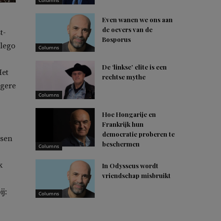
Columns
Even wanen we ons aan
de oevers van de
t-
Bosporus
-lego
Columns
De ‘linkse’ elite is een
Het
rechtse mythe
agere
Columns
Hoe Hongarije en
Frankrijk hun
democratie proberen te
nsen
beschermen
Columns
k
In Odysseus wordt
vriendschap misbruikt
j:
Columns