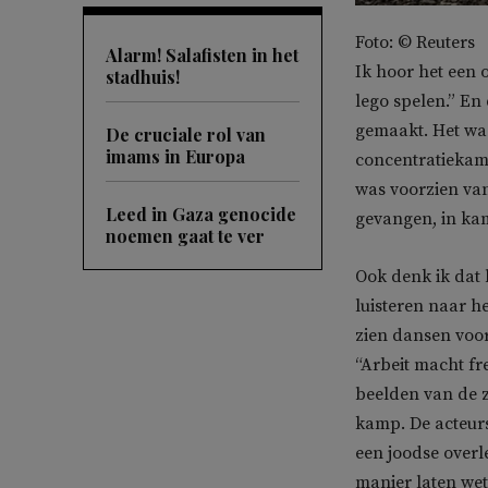
Foto: © Reuters
Alarm! Salafisten in het
Ik hoor het een 
stadhuis!
lego spelen.” En
gemaakt. Het was
De cruciale rol van
imams in Europa
concentratiekamp
was voorzien va
Leed in Gaza genocide
gevangen, in k
noemen gaat te ver
O
ok denk ik dat 
luisteren naar 
zien dansen voor
“Arbeit macht fr
beelden van de 
kamp. De acteurs
een joodse overl
manier laten wet