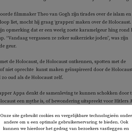
oorde filmmaker Theo van Gogh zijn tirades over de islam en
 loop liet, mocht hij graag ‘grappen’ maken over de Holocaust.
 zijn opmerking dat er een weeïg zoete karamelgeur hing rond 
p. “Vandaag vergassen ze zeker suikerzieke joden”, was zijn
e geur.
met de Holocaust, de Holocaust ontkennen, spotten met de
l of niet oprechte  kunst maken geïnspireerd door de Holocaust
l zo oud als de Holocaust zelf.
apper Appa denkt de samenleving te kunnen schokken door t
olocaust een mythe is, of bewondering uitspreekt voor Hitlers
 hij zich slechts aan bij de eindeloze rij mensen die vinden iets
Onze site gebruikt cookies en vergelijkbare technologieën onder
t te moeten opmerken of zeggen. Niets nieuws onder de zon.
andere om u een optimale gebruikerservaring te bieden. Ook
kunnen we hierdoor het gedrag van bezoekers vastleggen en