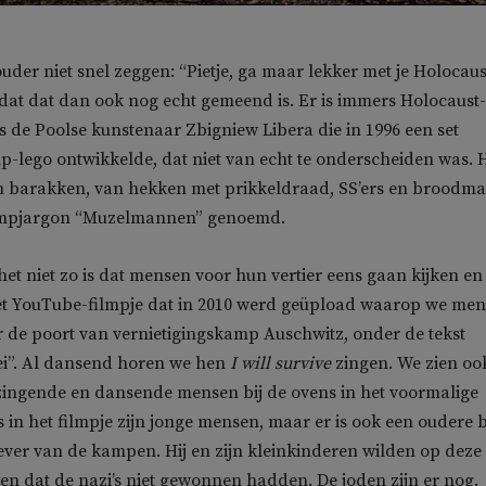
ouder niet snel zeggen: “Pietje, ga maar lekker met je Holocaus
 dat dat dan ook nog echt gemeend is. Er is immers Holocaust
 de Poolse kunstenaar Zbigniew Libera die in 1996 een set
-lego ontwikkelde, dat niet van echt te onderscheiden was. 
n barakken, van hekken met prikkeldraad, SS’ers en broodm
ampjargon “Muzelmannen” genoemd.
het niet zo is dat mensen voor hun vertier eens gaan kijken en
het YouTube-filmpje dat in 2010 werd geüpload waarop we me
 de poort van vernietigingskamp Auschwitz, onder de tekst
ei”. Al dansend horen we hen
I will survive
zingen. We zien oo
zingende en dansende mensen bij de ovens in het voormalige
 in het filmpje zijn jonge mensen, maar er is ook een oudere bi
ever van de kampen. Hij en zijn kleinkinderen wilden op deze
en dat de nazi’s niet gewonnen hadden. De joden zijn er nog.