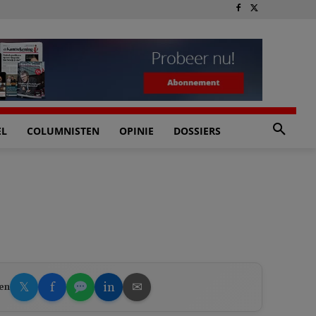
EL
COLUMNISTEN
OPINIE
DOSSIERS
𝕏
f
in
✉
en