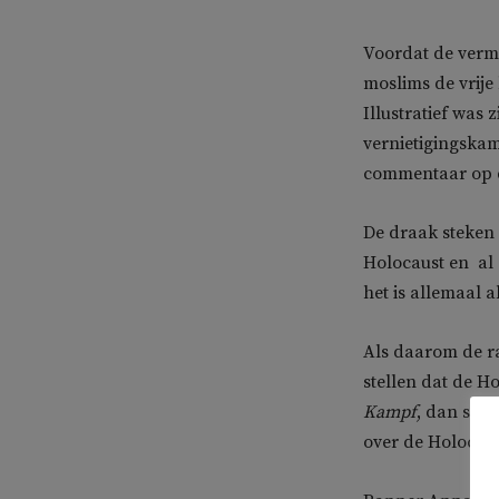
Voordat de verm
moslims de vrije
Illustratief was
vernietigingskam
commentaar op d
De draak steken 
Holocaust en  a
het is allemaal a
Als daarom de r
stellen dat de H
Kampf
,
dan sluit
over de Holocaus