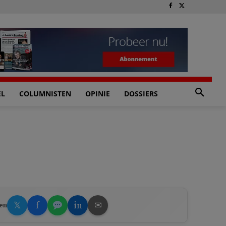
EL
COLUMNISTEN
OPINIE
DOSSIERS
𝕏
f
in
✉
en