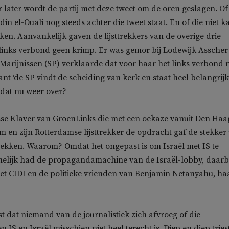
ar later wordt de partij met deze tweet om de oren geslagen. Of
din el-Ouali nog steeds achter die tweet staat. En of die niet k
en. Aanvankelijk gaven de lijsttrekkers van de overige drie
 links verbond geen krimp. Er was gemor bij Lodewijk Asscher
 Marijnissen (SP) verklaarde dat voor haar het links verbond n
t ‘de SP vindt de scheiding van kerk en staat heel belangrijk’
dat nu weer over?
sse Klaver van GroenLinks die met een oekaze vanuit Den Haa
en zijn Rotterdamse lijsttrekker de opdracht gaf de stekker 
rekken. Waarom? Omdat het ongepast is om Israël met IS te
nelijk had de propagandamachine van de Israël-lobby, daarb
et CIDI en de politieke vrienden van Benjamin Netanyahu, ha
st dat niemand van de journalistiek zich afvroeg of die
en IS en Israël misschien niet heel terecht is. Diep en diep tries