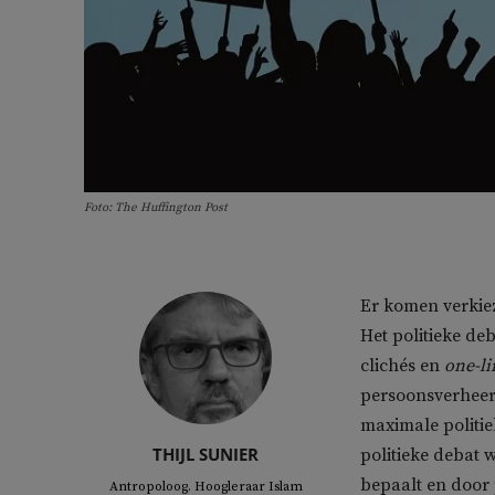
Foto: The Huffington Post
Er komen verkiez
Het politieke de
clichés en
one-li
persoonsverheerl
maximale politie
THIJL SUNIER
politieke debat
bepaalt en door p
Antropoloog. Hoogleraar Islam