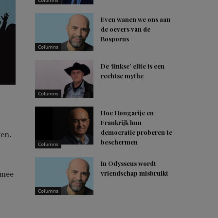
Columns
Even wanen we ons aan
de oevers van de
Bosporus
Columns
De ‘linkse’ elite is een
rechtse mythe
Columns
Hoe Hongarije en
Frankrijk hun
democratie proberen te
ken.
beschermen
Columns
In Odysseus wordt
vriendschap misbruikt
rmee
Columns