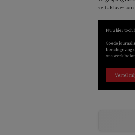
zelfs Klaver aan
Nu u hier toch 
Goede journali
berichtgeving o
ons werk belang
Vertel mi