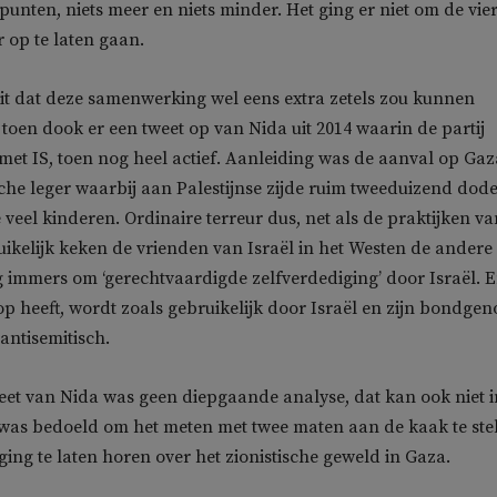
 punten, niets meer en niets minder. Het ging er niet om de vie
r op te laten gaan.
it dat deze samenwerking wel eens extra zetels zou kunnen
toen dook er een tweet op van Nida uit 2014 waarin de partij
 met IS, toen nog heel actief. Aanleiding was de aanval op Gaz
sche leger waarbij aan Palestijnse zijde ruim tweeduizend dod
 veel kinderen. Ordinaire terreur dus, net als de praktijken va
ikelijk keken de vrienden van Israël in het Westen de andere
g immers om ‘gerechtvaardigde zelfverdediging’ door Israël. 
 op heeft, wordt zoals gebruikelijk door Israël en zijn bondgen
antisemitisch.
et van Nida was geen diepgaande analyse, dat kan ook niet i
 was bedoeld om het meten met twee maten aan de kaak te ste
ing te laten horen over het zionistische geweld in Gaza.