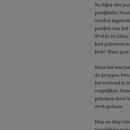
Nu bijna vier ja
partijleider Nour
worden ingetrokk
partijen van het
(PvdA) en Lilian
had gehoeven wan
Huh? Waar gaat 
Maar het was Je
de proppen kwam 
het verbond te t
vergelijken. Ken
geholpen door h
werk gedaan.
Diep en diep trie
vergelijking tuss