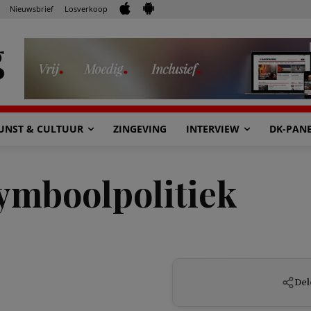
Nieuwsbrief
Losverkoop
UNST & CULTUUR
ZINGEVING
INTERVIEW
DK-PAN
symboolpolitiek
Del