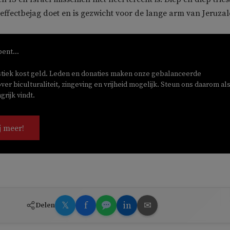
 effectbejag doet en is gezwicht voor de lange arm van Jeruza
bent...
stiek kost geld. Leden en donaties maken onze gebalanceerde
ver biculturaliteit, zingeving en vrijheid mogelijk. Steun ons daarom als
rijk vindt.
j meer!
𝕏
f
in
✉
Delen