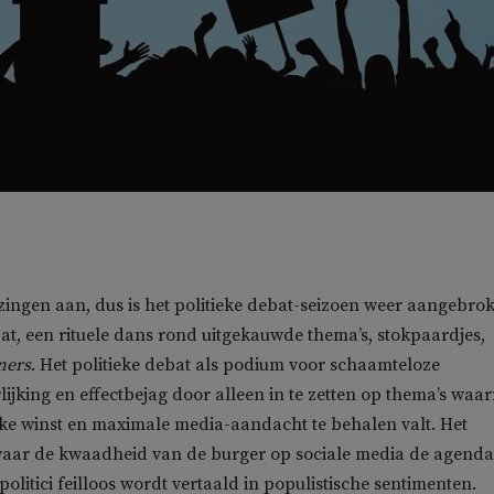
ingen aan, dus is het politieke debat-seizoen weer aangebro
bat, een rituele dans rond uitgekauwde thema’s, stokpaardjes,
ners
. Het politieke debat als podium voor schaamteloze
ijking en effectbejag door alleen in te zetten op thema’s waa
ke winst en maximale media-aandacht te behalen valt. Het
 waar de kwaadheid van de burger op sociale media de agenda
olitici feilloos wordt vertaald in populistische sentimenten.