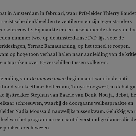
bat in Amsterdam in februari, waar FvD-leider Thierry Baudet
n racistische denkbeelden te ventileren en zijn tegenstanders
erschreeuwde. Hij maakte er een beschamende show van doo
reden nummer twee op de Amsterdamse FvD-lijst voor de
rkiezingen, Yernaz Ramautarsing, op het toneel te roepen.
am op hoge toon verhaal halen naar aanleiding van de kriti
he uitspraken over IQ-verschillen tussen volkeren.
itzending van
De nieuwe maan
begin maart waarin de anti-
akhond van Leefbaar Rotterdam, Tanya Hoogwerf, in debat gi
jke lijsttrekker Stephan van Baarle van Denk. Nou ja, debat, he
 elkaar schreeuwen, waarbij de doorgaans welbespraakte en
sleider Nadia Moussaid nauwelijks tussenkwam. Gelukkig wa
 deel van het programma een aantal verstandige dames die de
 politici terechtwezen.