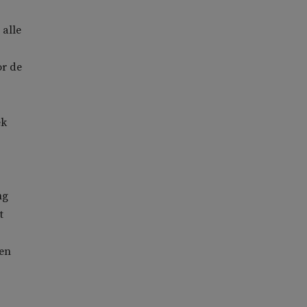
 alle
r de
ek
ng
t
ren