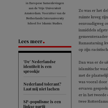
in Europese Samenlevingen
aan de Vrije Universiteit
Zo was er het de
Amsterdam. Voorzitter van de
ruimte kreeg zij
Netherlands Interuniversity
eenvoudigweg ov
School for Islamic Studies.
inmiddels afget
gemeenteraadsve
Lees meer
Ramautarsing kw
op zijn racistisc
‘De’ Nederlandse
Dan was er de u
identiteit is een
islamitische wa
sprookje
met de plaatseli
was vooral door
Nederland tolerant?
ervaren gesprek
Laat mij niet lachen
er in het tweede
SP-populisme is een
twee Rotterdamse
linkse partij