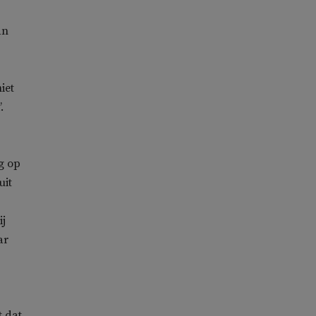
an
iet
.
g op
uit
ij
ar
t dat