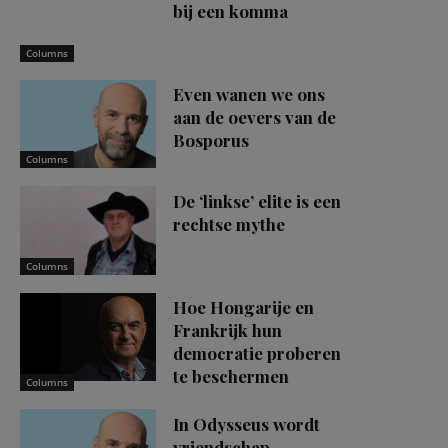
bij een komma
Columns
Even wanen we ons
aan de oevers van de
Bosporus
Columns
De ‘linkse’ elite is een
rechtse mythe
Columns
Hoe Hongarije en
Frankrijk hun
democratie proberen
te beschermen
Columns
In Odysseus wordt
vriendschap