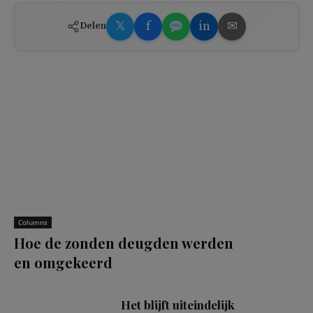
𝕏
f
in
✉
Delen
Columns
Hoe de zonden deugden werden
en omgekeerd
Het blijft uiteindelijk