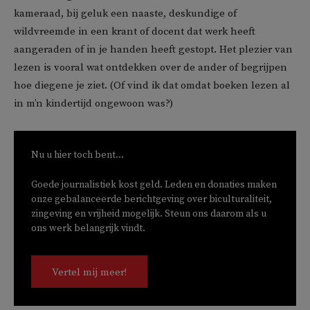
kameraad, bij geluk een naaste, deskundige of
wildvreemde in een krant of docent dat werk heeft
aangeraden of in je handen heeft gestopt. Het plezier van
lezen is vooral wat ontdekken over de ander of begrijpen
hoe diegene je ziet. (Of vind ik dat omdat boeken lezen al
in m’n kindertijd ongewoon was?)
Nu u hier toch bent...
Goede journalistiek kost geld. Leden en donaties maken
onze gebalanceerde berichtgeving over biculturaliteit,
zingeving en vrijheid mogelijk. Steun ons daarom als u
ons werk belangrijk vindt.
Vertel mij meer!