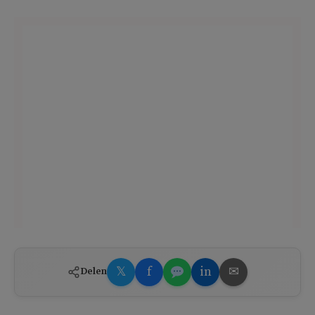
𝕏
f
in
✉
Delen