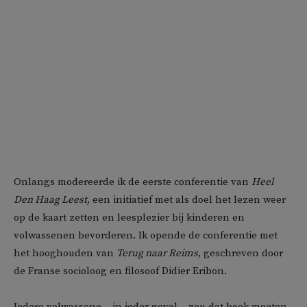
Onlangs modereerde ik de eerste conferentie van
Heel
Den Haag Leest
, een initiatief met als doel het lezen weer
op de kaart zetten en leesplezier bij kinderen en
volwassenen bevorderen. Ik opende de conferentie met
het hooghouden van
Terug naar Reims
, geschreven door
de Franse socioloog en filosoof Didier Eribon.
Iedere volwassene – in ieder geval – zou dat boek moeten