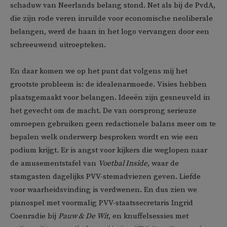
schaduw van Neerlands belang stond. Net als bij de PvdA,
die zijn rode veren inruilde voor economische neoliberale
belangen, werd de haan in het logo vervangen door een
schreeuwend uitroepteken.
En daar komen we op het punt dat volgens mij het
grootste probleem is: de idealenarmoede. Visies hebben
plaatsgemaakt voor belangen. Ideeën zijn gesneuveld in
het gevecht om de macht. De van oorsprong serieuze
omroepen gebruiken geen redactionele balans meer om te
bepalen welk onderwerp besproken wordt en wie een
podium krijgt. Er is angst voor kijkers die weglopen naar
de amusementstafel van
Voetbal Inside
, waar de
stamgasten dagelijks PVV-stemadviezen geven. Liefde
voor waarheidsvinding is verdwenen. En dus zien we
pianospel met voormalig PVV-staatssecretaris Ingrid
Coenradie bij
Pauw & De Wit
, en knuffelsessies met