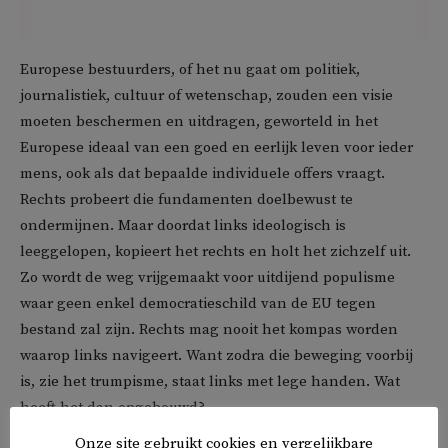
Europese bestuurders, of het nu gaat om politiek,
journalistiek, cultuur of wetenschap, zouden een visie
moeten beschermen en uitdragen, geworteld in het
Europese ideaal van een goed en eerlijk leven voor ieder
mens, ook als dat bepaalde individuele offers vraagt.
Rechts probeert die fundamenten doelbewust te
ondermijnen. Maar doordat links ideologisch is
leeggelopen, kopieert het rechts en holt het zichzelf uit.
Zo wordt de weg vrijgemaakt voor uitdijend populisme
waar geen enkel democratieschild van de EU tegen
bestand zal zijn. Rechts mag nooit het kompas worden
waarop links navigeert. Want zodra die beweging voorbij
is, zie het trumpisme, staat links met lege handen. Wat
heeft het dan opgebouwd?
Onze site gebruikt cookies en vergelijkbare