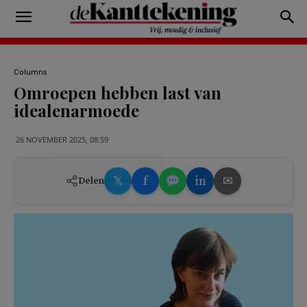
Columns
Omroepen hebben last van
idealenarmoede
26 NOVEMBER 2025, 08:59
𝕏
f
in
✉
Delen