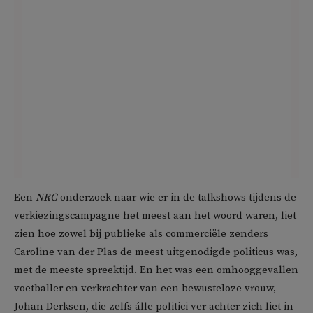
Een
NRC
-onderzoek naar wie er in de talkshows tijdens de
verkiezingscampagne het meest aan het woord waren, liet
zien hoe zowel bij publieke als commerciële zenders
Caroline van der Plas de meest uitgenodigde politicus was,
met de meeste spreektijd. En het was een omhooggevallen
voetballer en verkrachter van een bewusteloze vrouw,
Johan Derksen, die zelfs álle politici ver achter zich liet in