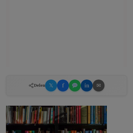
𝕏
f
in
✉
Delen