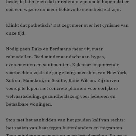
beste; te laten zien dat er redenen zijn om te hopen dat er
ooit een wijzere en meer liefdevolle mensheid zal zijn.’
Klinkt dat pathetisch? Dat zegt meer over het cynisme van
onze tijd.
Nodig geen Duks en Eerdmans meer uit, maar
rolmodellen. Bied minder aandacht aan hypes,
evenementen en sentimenten. Kijk naar inspirerende
voorbeelden zoals de jonge burgemeesters van New York,
Zohran Mamdani, en Seattle, Katie Wilson. Zij durven
voorop te lopen met concrete plannen voor eerlijkere
welvaartsdeling, gezondheidszorg voor iedereen en
betaalbare woningen.
Stop met het aanbidden van het gouden kalf van rechts:
het zaaien van haat tegen buitenlanders en migranten.
Toon minder amusement en meer broederschap. En wees