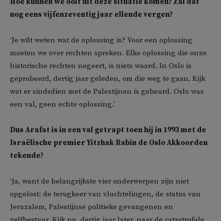
Hoe kunnen we ooit uit deze situatie komen? Zal dat
nog eens vijfenzeventig jaar ellende vergen?
‘Je wilt weten wat de oplossing is? Voor een oplossing
moeten we over rechten spreken. Elke oplossing die onze
historische rechten negeert, is niets waard. In Oslo is
geprobeerd, dertig jaar geleden, om die weg te gaan. Kijk
wat er sindsdien met de Palestijnen is gebeurd. Oslo was
een val, geen echte oplossing.’
Dus Arafat is in een val getrapt toen hij in 1993 met de
Israëlische premier Yitzhak Rabin de Oslo Akkoorden
tekende?
‘Ja, want de belangrijkste vier onderwerpen zijn niet
opgelost: de terugkeer van vluchtelingen, de status van
Jeruzalem, Palestijnse politieke gevangenen en
zelfbestuur. Kijk nu, dertig jaar later, naar de catastrofale