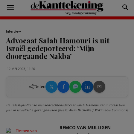
Interview
Advocaat Salah Hamouri is uit
Israël gedeporteerd: ‘Mijn
doorgaande Nakba’
12 MEI 2023, 11:20
𝕏
f
in
✉
Delen
De Palestijns-Franse mensenrechtenadvocaat Salah Hamouri zat in totaal tien
jaar in Israëlische gevangenissen (beeld: Alain Bachellier/ Wikimedia Commons)
REMCO VAN MULLIGEN