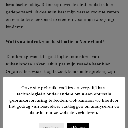
Israëlische lobby. Dit is mijn tweede straf, nadat ik ben
gedeporteerd. Ik doe mijn best mijn verzet voort te zetten
en een betere toekomst te creëren voor mijn twee jonge
kinderen.’
Wat is uw indruk van de situatie in Nederland?
‘Donderdag was ik te gast bij het ministerie van
Buitenlandse Zaken. Dit is pas mijn tweede keer hier.
Organisaties waar ik op bezoek kom om te spreken, zijn
onder druk gezet mij te cancelen. Ze krijgen daarover e-
mails en telefoontjes.’
Onze site gebruikt cookies en vergelijkbare
technologieën onder andere om u een optimale
gebruikerservaring te bieden. Ook kunnen we hierdoor
het gedrag van bezoekers vastleggen en analyseren en
daardoor onze website verbeteren.
Annuleren
Akkoord