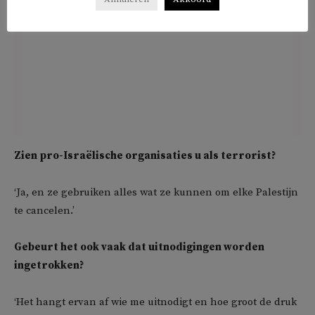
Zien pro-Israëlische organisaties u als terrorist?
‘Ja, en ze gebruiken alles wat ze kunnen om elke Palestijn
te cancelen.’
Gebeurt het ook vaak dat uitnodigingen worden
ingetrokken?
‘Het hangt ervan af wie me uitnodigt en hoe groot de druk