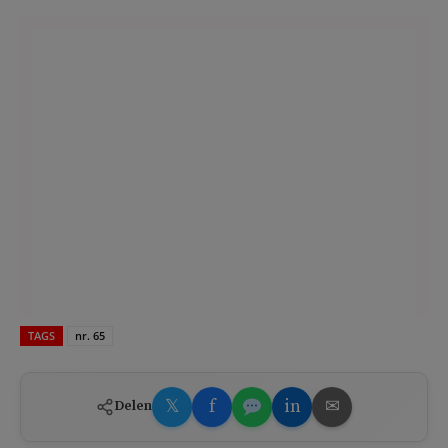
TAGS
nr. 65
𝕏
f
in
✉
Delen