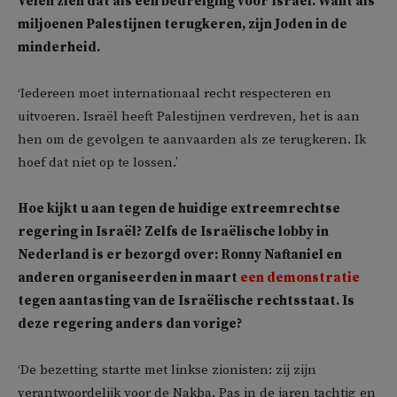
Velen zien dat als een bedreiging voor Israël. Want als
miljoenen Palestijnen terugkeren, zijn Joden in de
minderheid.
‘Iedereen moet internationaal recht respecteren en
uitvoeren. Israël heeft Palestijnen verdreven, het is aan
hen om de gevolgen te aanvaarden als ze terugkeren. Ik
hoef dat niet op te lossen.’
Hoe kijkt u aan tegen de huidige extreemrechtse
regering in Israël? Zelfs de Israëlische lobby in
Nederland is er bezorgd over: Ronny Naftaniel en
anderen organiseerden in maart
een demonstratie
tegen aantasting van de Israëlische rechtsstaat. Is
deze regering anders dan vorige?
‘De bezetting startte met linkse zionisten: zij zijn
verantwoordelijk voor de Nakba. Pas in de jaren tachtig en