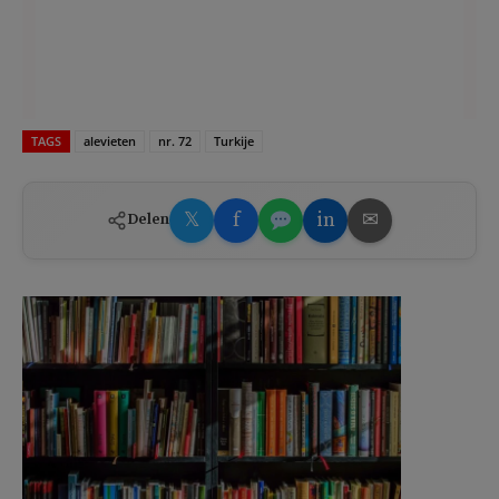
TAGS
alevieten
nr. 72
Turkije
𝕏
f
in
✉
Delen