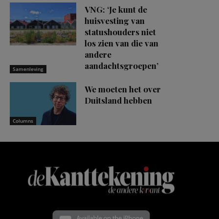
VNG: ‘Je kunt de
huisvesting van
statushouders niet
los zien van die van
andere
aandachtsgroepen’
Samenleving
We moeten het over
Duitsland hebben
Columns