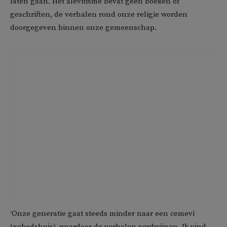
laten gaan. Het alevitisme bevat geen boeken of
geschriften, de verhalen rond onze religie worden
doorgegeven binnen onze gemeenschap.
‘Onze generatie gaat steeds minder naar een cemevi
(gebedshuis), waardoor de verhalen verdwijnen. Ik vind