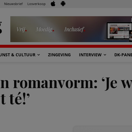
Nieuwsbrief
Losverkoop
UNST & CULTUUR
ZINGEVING
INTERVIEW
DK-PAN
in romanvorm: ‘Je 
 té!’