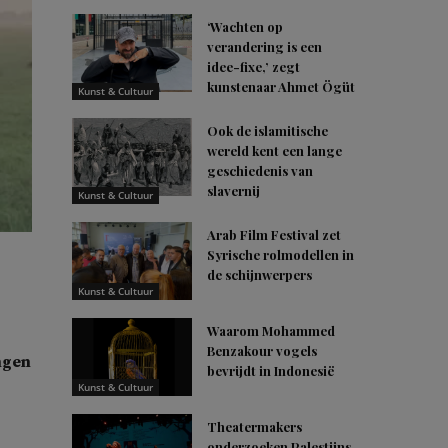
‘Wachten op
verandering is een
idee-fixe,’ zegt
kunstenaar Ahmet Ögüt
Kunst & Cultuur
Ook de islamitische
wereld kent een lange
geschiedenis van
slavernij
Kunst & Cultuur
Arab Film Festival zet
Syrische rolmodellen in
de schijnwerpers
Kunst & Cultuur
Waarom Mohammed
Benzakour vogels
ngen
bevrijdt in Indonesië
Kunst & Cultuur
Theatermakers
onderzoeken Palestijns