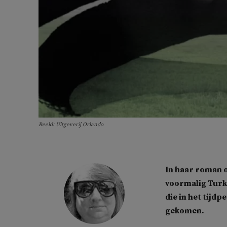
Beeld: Uitgeverij Orlando
In haar roman 
voormalig Turk
die in het tijd
gekomen.