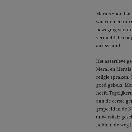
Merals zoon Ismai
waarden en norme
beweging van de 
verdacht de coup
aartsvijand.
Het assertieve g
Meral en Merals 
religie spraken. 
goed gebekt. Mer
heeft. Tegelijker
aan de eerste ge
gespeeld in de 
universitair ges
hebben de weg be