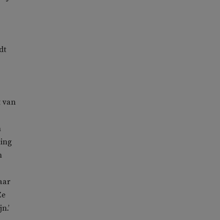
dt
t van
n
ding
n
aar
Ze
n.’