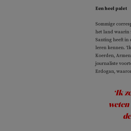
Een heel palet
Sommige correspo
het land waarin 
Santing heeft in
leren kennen. ‘
Koerden, Armenië
journaliste voor
Erdogan, waaro
‘Ik z
weten 
de