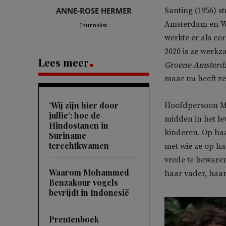
ANNE-ROSE HERMER
Santing (1956) s
Amsterdam en Wer
Journalist.
werkte er als c
2020 is ze werkz
Lees meer
Groene Amsterd
maar nu heeft ze
‘Wij zijn hier door
Hoofdpersoon Mer
jullie’: hoe de
midden in het le
Hindostanen in
kinderen. Op haa
Suriname
terechtkwamen
met wie ze op ha
vrede te bewaren,
Waarom Mohammed
haar vader, haar
Benzakour vogels
bevrijdt in Indonesië
Prentenboek