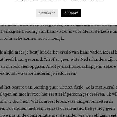
oor haar studie medicijnen, dan wijst hij haar op de kleine
an bezwaar maken, dus moet ze die kans grijpen en een brief
Annuleren
Akkoord
n goed onderbouwd verhaal. Ze doet wat hij zegt, voert de
die haar vader heeft voorgesteld, en ze kan inderdaad aan h
 Dankzij de houding van haar vader is voor Meral de keuze tu
en of in actie komen nooit moeilijk.
je altijd méér je best,’ luidde het credo van haar vader. Meral i
t heeft haar gevormd. ‘Alsof er geen witte Nederlanders zijn 
n in rook zien opgaan. Alsof je slachtofferschap je in zekere
lek houdt waartoe anderen je reduceren.’
nd het oeuvre van Santing puur uit non-fictie. Ze is met Meral 
lagen en mocht voor het eerst zelf personages creëren. ‘Ik wi
Show, don’t tell.
Wat ik moest leren, was dingen omzetten in
en. Bovendien: met een verhaal over iemand heb je nog geen
we pas in de confrontatie met de ander wie we zelf zijn’, zegt 