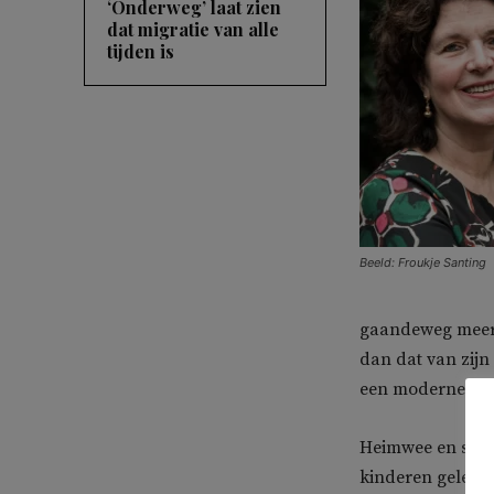
‘Onderweg’ laat zien
dat migratie van alle
tijden is
Beeld: Froukje Santing
gaandeweg meer 
dan dat van zijn 
een moderne vrou
Heimwee en slach
kinderen geleerd