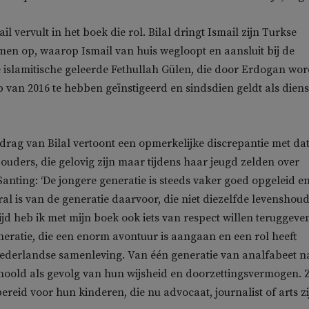
l vervult in het boek die rol. Bilal dringt Ismail zijn Turkse
n op, waarop Ismail van huis wegloopt en aansluit bij de
islamitische geleerde Fethullah Gülen, die door Erdogan wor
 van 2016 te hebben geïnstigeerd en sindsdien geldt als diens
edrag van Bilal vertoont een opmerkelijke discrepantie met da
ouders, die gelovig zijn maar tijdens haar jeugd zelden over
Santing: ‘De jongere generatie is steeds vaker goed opgeleid e
al is van de generatie daarvoor, die niet diezelfde levenshou
tijd heb ik met mijn boek ook iets van respect willen teruggeve
neratie, die een enorm avontuur is aangaan en een rol heeft
Nederlandse samenleving. Van één generatie van analfabeet n
choold als gevolg van hun wijsheid en doorzettingsvermogen. 
reid voor hun kinderen, die nu advocaat, journalist of arts zij