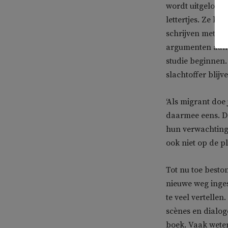
wordt uitgeloot v
lettertjes. Ze k
schrijven met ee
argumenten aan 
studie beginnen.
slachtoffer blijv
‘Als migrant doe 
daarmee eens. Da
hun verwachtinge
ook niet op de p
Tot nu toe besto
nieuwe weg inges
te veel vertellen.
scènes en dialog
boek. Vaak weten 