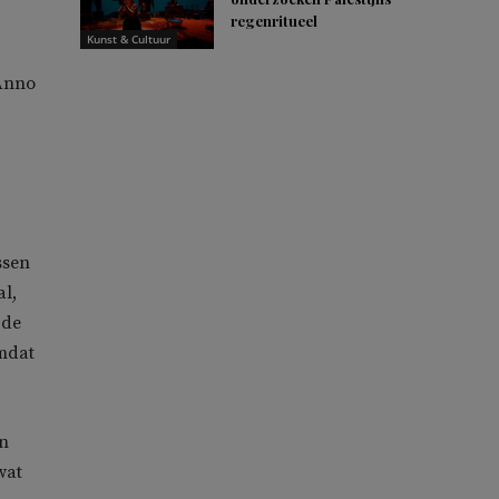
regenritueel
Kunst & Cultuur
Anno
ssen
l,
 de
omdat
en
wat