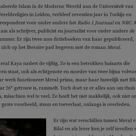
tudeerde Islam in de Moderne Wereld aan de Universiteit van
eldreligies in Leiden, verbleef zeventien jaar in Turkije en
orrespondent voor onder andere het
Radio 1 Journaal
en
NRC
. 
aam als schrijver, publicist en journalist voor onder andere
de
ammer.
Er zijn twee non-fictieboeken van haar gepubliceerd,
 zich op het literaire pad begeven met de roman
Meral
.
al Kaya nadert de vijftig. Ze is een betrokken huisarts die
ven staat, ook als echtgenote en moeder van twee bijna volwa
r werk functioneert Meral prima, maar haar huwelijk met Bila
e
ar 26
getrouw is, rammelt. Toch doet ze er alles aan om thuis
 misschien wel te veel. Ze heeft het niet makkelijk, ook niet 
 grote voorbeeld, steun en toeverlaat, onlangs is overleden.
Er zijn wat verschillen tussen Meral 
Bilal en als lezer kun je zelf invullen 