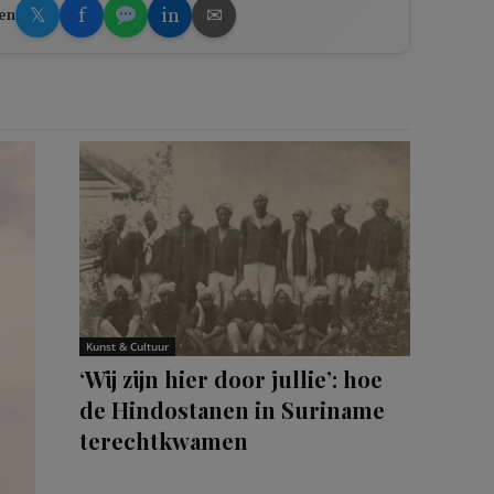
𝕏
f
in
✉
en
Kunst & Cultuur
‘Wij zijn hier door jullie’: hoe
de Hindostanen in Suriname
terechtkwamen