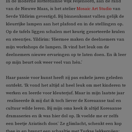
In de moderne Rotterdamse wijk Feijenoord, aan de rand
van de Nieuwe Maas, is het atelier
Mosaic Art Studio
van
Sevde Yildirim gevestigd. Bij binnenkomst vallen gelijk de
kleurrijke lampen aan het plafond en in de stellingen op.
Op de tafels liggen schalen met keurig gesorteerde kralen
en steentjes. Yildirim: ‘Hiermee maken de deelnemers van
mijn workshops de lampen. Ik vind het leuk om de
deelnemers nieuwe ervaringen op te laten doen. En ik leer
op mijn beurt ook weer veel van hén.’
Haar passie voor kunst heeft zij pas enkele jaren geleden
ontdekt. ‘Ik vond het altijd al heel leuk om met kinderen te
werken en leerde voor kleuterjuf. Maar in mijn laatste jaar
realiseerde ik mij dat ik toch liever de Koreaanse taal en
cultuur wilde leren. Bij mijn oma keek ik altijd Koreaanse
dramaseries en ik was hier dol op. Ik voelde me er zelfs
een beetje Aziatisch door.’ Ze glimlacht, schenkt een kop
thee in en brengt een schaaltje met Turkse lekkernijen: