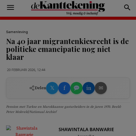
Samenleving
Na 40 jaar migrantenkiesrecht is de
politieke emancipatie nog niet
klaar
20 FEBRUARI 2026, 12:44
𝕏
f
in
✉
Delen
Pension met Turkse en Marokkaanse gastarbeiders in de jaren 1970. Beeld:
Peter Mokveld/Nationaal Archief
SHAWINTALA BANWARIE