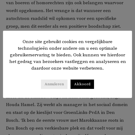
van boeren of homorechten zijn ook belangen waarvoor
wordt opgekomen. Het wrange is dat wanneer een
autochtoon raadslid wil opkomen voor een specifieke
groep, men dit eerder als een positieve boodschap ziet.
Raadsleden met een andere etnische achtergrond worden
Onze site gebruikt cookies en vergelijkbare
sneller verdacht gemaakt.’
technologieën onder andere om u een optimale
gebruikerservaring te bieden. Ook kunnen we hierdoor
Vrouwen stappen uit de schaduw
het gedrag van bezoekers vastleggen en analyseren en
daardoor onze website verbeteren.
Ondanks veertig jaar stemrecht zijn migrantenvrouwen en
hun nazaten in de statistieken ondervertegenwoordigd.
Annuleren
Akkoord
Toch laat de praktijk zien dat deze groep vrouwen steeds
meer uit de schaduw stapt en haar stem gebruikt, zegt
Houda Hamel. Zij werkt als manager in het sociaal domein
en staat op de kieslijst voor GroenLinks-PvdA in Den
Bosch. ‘Ik ben de eerste vrouw met Marokkaanse roots in
Den Bosch op een verkiesbare plek en dat voelt voor mij