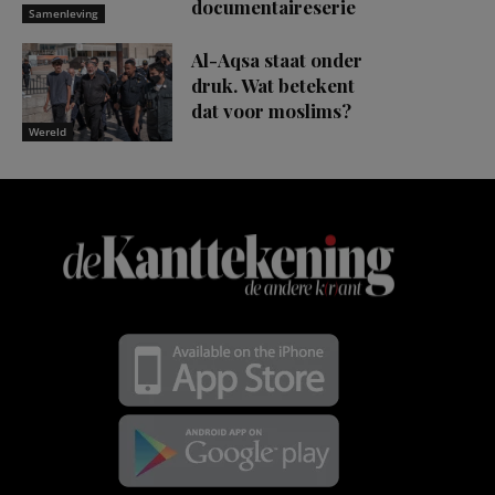
documentaireserie
Samenleving
Al-Aqsa staat onder
druk. Wat betekent
dat voor moslims?
Wereld