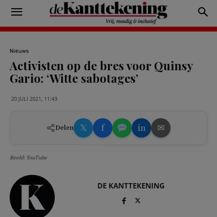
Nieuws
Activisten op de bres voor Quinsy
Gario: ‘Witte sabotages’
20 JULI 2021, 11:43
𝕏
f
in
✉
Delen
Beeld: YouTube
DE KANTTEKENING