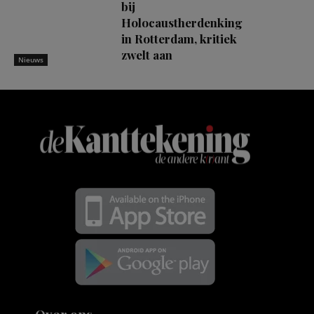
bij
Holocaustherdenking
in Rotterdam, kritiek
zwelt aan
Nieuws
Over ons