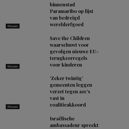
binnenstad
Paramaribo op lijst
van bedreigd
werelderfgoed
Nieuws
Save the Children
waarschuwt voor
gevolgen nieuwe EU-
terugkeerregels
voor kinderen
Nieuws
‘Zeker twintig’
gemeenten leggen
verzet tegen azc’s
vast in
coalitieakkoord
Nieuws
Israëlische
ambassadeur spreekt