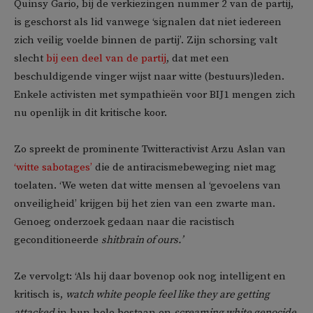
Quinsy Gario, bij de verkiezingen nummer 2 van de partij,
is geschorst als lid vanwege ‘signalen dat niet iedereen
zich veilig voelde binnen de partij’. Zijn schorsing valt
slecht
bij een deel van de partij
, dat met een
beschuldigende vinger wijst naar witte (bestuurs)leden.
Enkele activisten met sympathieën voor BIJ1 mengen zich
nu openlijk in dit kritische koor.
Zo spreekt de prominente Twitteractivist Arzu Aslan van
‘witte sabotages’
die de antiracismebeweging niet mag
toelaten. ‘We weten dat witte mensen al ‘gevoelens van
onveiligheid’ krijgen bij het zien van een zwarte man.
Genoeg onderzoek gedaan naar die racistisch
geconditioneerde
shitbrain of ours.’
Ze vervolgt: ‘Als hij daar bovenop ook nog intelligent en
kritisch is,
watch white people feel like they are getting
attacked
in hun hele bestaan en
screaming white genocide