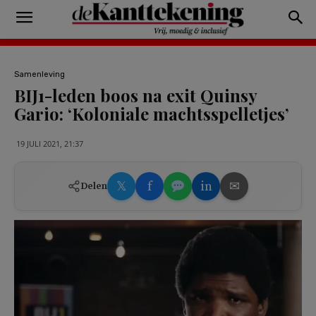
Samenleving
BIJ1-leden boos na exit Quinsy
Gario: ‘Koloniale machtsspelletjes’
19 JULI 2021, 21:37
𝕏
f
in
✉
Delen