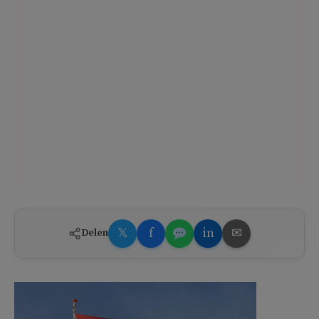
𝕏
f
in
✉
Delen