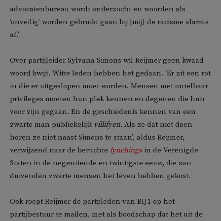
advocatenbureau wordt onderzocht en woorden als
‘onveilig’ worden gebruikt gaan bij [mij] de racisme alarms
af.’
Over partijleider Sylvana Simons wil Reijmer geen kwaad
woord kwijt. Witte leden hebben het gedaan. ‘Er zit een rot
in die er uitgeslopen moet worden. Mensen met ontelbaar
privileges moeten hun plek kennen en degenen die hun
voor zijn gegaan. En de geschiedenis kennen van een
zwarte man publiekelijk
villifyen.
Als ze dat niet doen
horen ze niet naast Simons te staan’, aldus Reijmer,
verwijzend naar de beruchte
lynchings
in de Verenigde
Staten in de negentiende en twintigste eeuw, die aan
duizenden zwarte mensen het leven hebben gekost.
Ook roept Reijmer de partijleden van BIJ1 op het
partijbestuur te mailen, met als boodschap dat het uit de