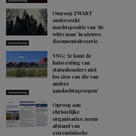
Samenleving
Omroep ZWART
onderzoekt
machtspositie van ‘de
witte man’ in nieuwe
documentaireserie
Samenleving
VNG: ‘Je kunt de
huisvesting van
statushouders niet
los zien van die van
andere
aandachtsgroepen’
Samenleving
Oproep aan
christelijke
organisaties: neem
afstand van
extremistische