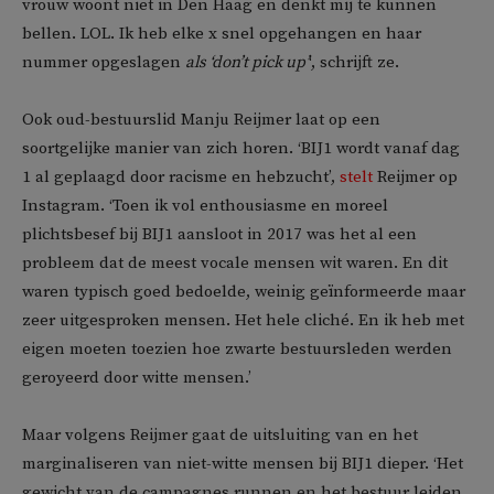
vrouw woont niet in Den Haag en denkt mij te kunnen
bellen. LOL. Ik heb elke x snel opgehangen en haar
nummer opgeslagen
als ‘don’t pick up’
‘, schrijft ze.
Ook oud-bestuurslid Manju Reijmer laat op een
soortgelijke manier van zich horen. ‘BIJ1 wordt vanaf dag
1 al geplaagd door racisme en hebzucht’,
stelt
Reijmer op
Instagram. ‘Toen ik vol enthousiasme en moreel
plichtsbesef bij BIJ1 aansloot in 2017 was het al een
probleem dat de meest vocale mensen wit waren. En dit
waren typisch goed bedoelde, weinig geïnformeerde maar
zeer uitgesproken mensen. Het hele cliché. En ik heb met
eigen moeten toezien hoe zwarte bestuursleden werden
geroyeerd door witte mensen.’
Maar volgens Reijmer gaat de uitsluiting van en het
marginaliseren van niet-witte mensen bij BIJ1 dieper. ‘Het
gewicht van de campagnes runnen en het bestuur leiden