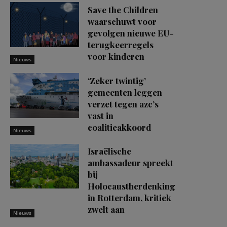
Save the Children
waarschuwt voor
gevolgen nieuwe EU-
terugkeerregels
voor kinderen
Nieuws
‘Zeker twintig’
gemeenten leggen
verzet tegen azc’s
vast in
coalitieakkoord
Nieuws
Israëlische
ambassadeur spreekt
bij
Holocaustherdenking
in Rotterdam, kritiek
zwelt aan
Nieuws