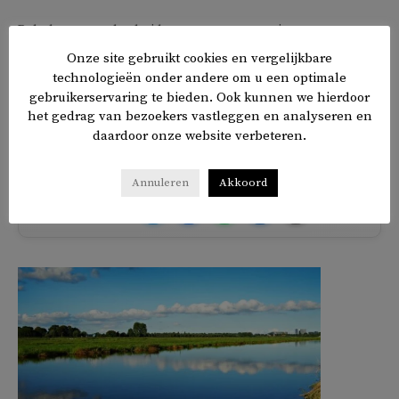
Behalve meer alertheid moeten gevangenissen een
diverser personeel hebben om racisme en discriminatie
Onze site gebruikt cookies en vergelijkbare
tegen te gaan, aldus de RSJ. Dat zou een ‘positieve
technologieën onder andere om u een optimale
gebruikerservaring te bieden. Ook kunnen we hierdoor
werking’ hebben op de bespreekbaarheid van racisme en
het gedrag van bezoekers vastleggen en analyseren en
discriminatie op de werkvloer.
daardoor onze website verbeteren.
Annuleren
Akkoord
𝕏
f
in
✉
Delen