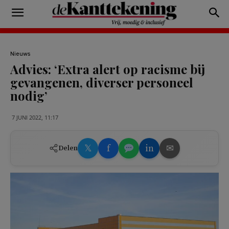
Nieuws
Advies: ‘Extra alert op racisme bij
gevangenen, diverser personeel
nodig’
7 JUNI 2022, 11:17
𝕏
f
in
✉
Delen