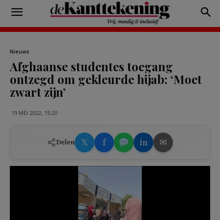
Nieuws
Afghaanse studentes toegang
ontzegd om gekleurde hijab: ‘Moet
zwart zijn’
19 MEI 2022, 15:20
𝕏
f
in
✉
Delen