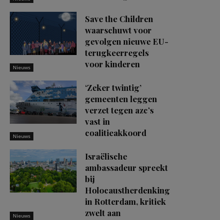
Save the Children
waarschuwt voor
gevolgen nieuwe EU-
terugkeerregels
voor kinderen
Nieuws
‘Zeker twintig’
gemeenten leggen
verzet tegen azc’s
vast in
coalitieakkoord
Nieuws
Israëlische
ambassadeur spreekt
bij
Holocaustherdenking
in Rotterdam, kritiek
zwelt aan
Nieuws