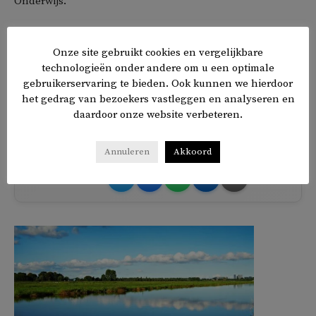
Onderwijs.
Eerder deze maand gelastte de Taliban dat alle vrouwen
Onze site gebruikt cookies en vergelijkbare
in het openbaar kledingstukken moeten dragen die hen
technologieën onder andere om u een optimale
van top tot teen volledig bedekken. In dat decreet werd
gebruikerservaring te bieden. Ook kunnen we hierdoor
niet specifiek vermeld welke kleur hoofddoeken of andere
het gedrag van bezoekers vastleggen en analyseren en
kledingstukken moesten hebben.
daardoor onze website verbeteren.
Annuleren
Akkoord
𝕏
f
in
✉
Delen