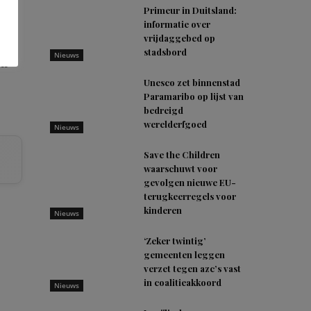
t
Primeur in Duitsland:
informatie over
vrijdaggebed op
stadsbord
Nieuws
en
Unesco zet binnenstad
Paramaribo op lijst van
bedreigd
werelderfgoed
Nieuws
Save the Children
waarschuwt voor
gevolgen nieuwe EU-
terugkeerregels voor
kinderen
Nieuws
‘Zeker twintig’
gemeenten leggen
verzet tegen azc’s vast
in coalitieakkoord
Nieuws