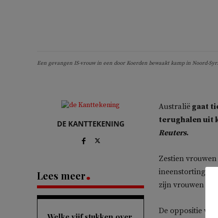
Een gevangen IS-vrouw in een door Koerden bewaakt kamp in Noord-Syrië
Australië
gaat ti
terughalen uit 
DE KANTTEKENING
Reuters
.
Zestien vrouwen 
ineenstorting va
Lees meer
zijn vrouwen en
De oppositie vre
Welke vijf stukken over