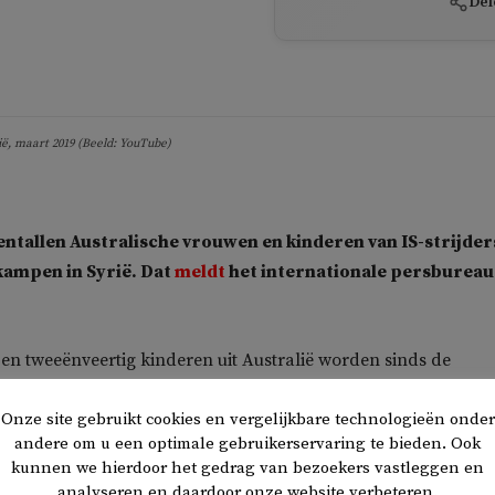
Del
, maart 2019 (Beeld: YouTube)
entallen Australische vrouwen en kinderen van IS-strijder
kampen in Syrië. Dat
meldt
het internationale persbureau
en tweeënveertig kinderen uit Australië worden sinds de
n IS, nu al drieënhalf jaar geleden, in kampen vastgehouden. 
Onze site gebruikt cookies en vergelijkbare technologieën onder
 kinderen van dode of gevangengenomen strijders van IS.
andere om u een optimale gebruikerservaring te bieden. Ook
kunnen we hierdoor het gedrag van bezoekers vastleggen en
est dat sommigen een gevaar zullen vormen na hun terugkeer.
analyseren en daardoor onze website verbeteren.