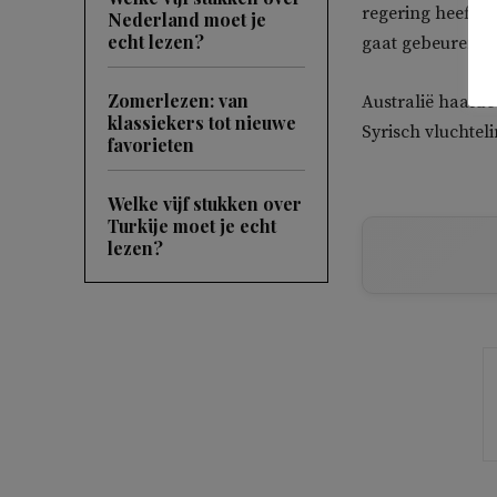
regering heeft de
Nederland moet je
echt lezen?
gaat gebeuren, d
Zomerlezen: van
Australië haalde 
klassiekers tot nieuwe
Syrisch vluchtel
favorieten
Welke vijf stukken over
Turkije moet je echt
lezen?