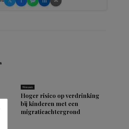
𝕏
f
in
✉
en
s
Nieuws
Hoger risico op verdrinking
Het
bij kinderen met een
migratieachtergrond
 De