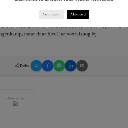
 berichten niet bevestigd of ontkend, maar zegt wel dat als di
e veiligheidsdiensten een oogje in het zuil zullen houden.
Annuleren
Akkoord
in 2019 acht kinderen- en kleinkinderen van IS-strijders uit e
ingenkamp, ​​maar daar bleef het vooralsnog bij.
𝕏
f
in
✉
Delen
- Advertentie -