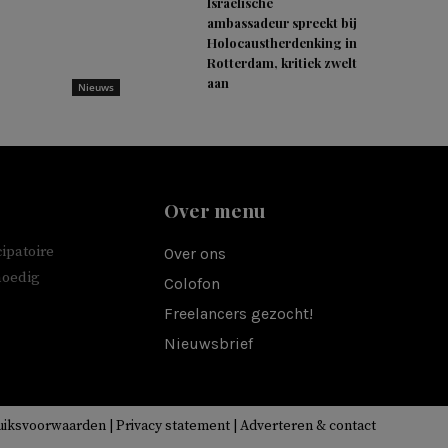
Israëlische
ambassadeur spreekt bij
Holocaustherdenking in
Rotterdam, kritiek zwelt
aan
Nieuws
Over menu
ipatoire
Over ons
moedig
Colofon
Freelancers gezocht!
Nieuwsbrief
uiksvoorwaarden
|
Privacy statement
|
Adverteren & contact