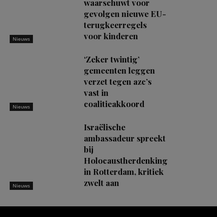
waarschuwt voor
gevolgen nieuwe EU-
terugkeerregels
voor kinderen
Nieuws
‘Zeker twintig’
gemeenten leggen
verzet tegen azc’s
vast in
coalitieakkoord
Nieuws
Israëlische
ambassadeur spreekt
bij
Holocaustherdenking
in Rotterdam, kritiek
zwelt aan
Nieuws