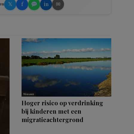
𝕏
f
in
✉
en
Nieuws
Hoger risico op verdrinking
bij kinderen met een
migratieachtergrond