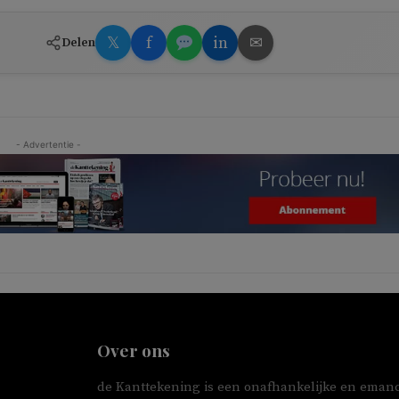
𝕏
f
in
✉
Delen
- Advertentie -
Over ons
de Kanttekening is een onafhankelijke en emanc