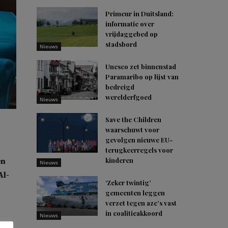
Primeur in Duitsland:
informatie over
vrijdaggebed op
stadsbord
Nieuws
Unesco zet binnenstad
Paramaribo op lijst van
bedreigd
werelderfgoed
Nieuws
Save the Children
waarschuwt voor
gevolgen nieuwe EU-
terugkeerregels voor
kinderen
en
Nieuws
Al-
‘Zeker twintig’
gemeenten leggen
verzet tegen azc’s vast
in coalitieakkoord
Nieuws