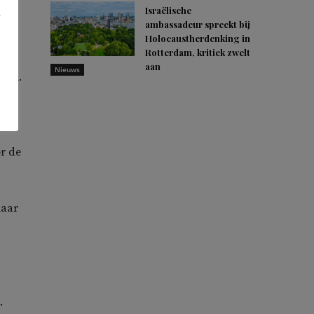
d,
Israëlische
ambassadeur spreekt bij
Holocaustherdenking in
Rotterdam, kritiek zwelt
aan
Nieuws
juni.
or de
maar
.