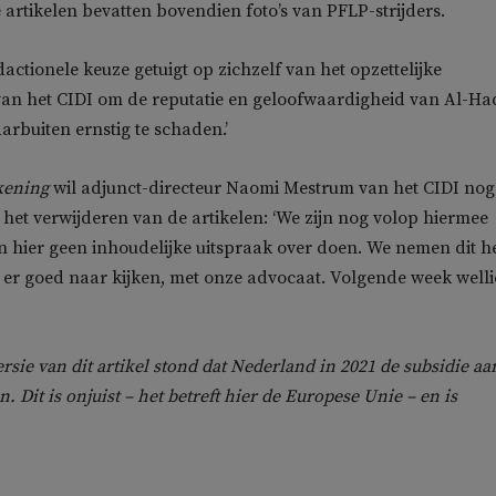
 artikelen bevatten bovendien foto’s van PFLP-strijders.
actionele keuze getuigt op zichzelf van het opzettelijke
an het CIDI om de reputatie en geloofwaardigheid van Al-Haq
rbuiten ernstig te schaden.’
kening
wil adjunct-directeur Naomi Mestrum van het CIDI nog 
 het verwijderen van de artikelen: ‘We zijn nog volop hiermee
 hier geen inhoudelijke uitspraak over doen. We nemen dit h
 er goed naar kijken, met onze advocaat. Volgende week welli
rsie van dit artikel stond dat Nederland in 2021 de subsidie aa
 Dit is onjuist – het betreft hier de Europese Unie – en is