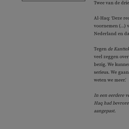
Twee van de drie
Al-Haq: ‘Deze red
voornemen (…) v
Nederland en daa
Tegen
de Kantte
veel zeggen over
bezig. We kunnen
serieus. We gaan
weten we meer.’
In een eerdere ve
Haq had bevroren.
aangepast.