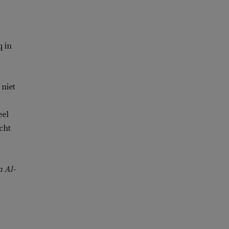
 in
niet
eel
cht
n Al-