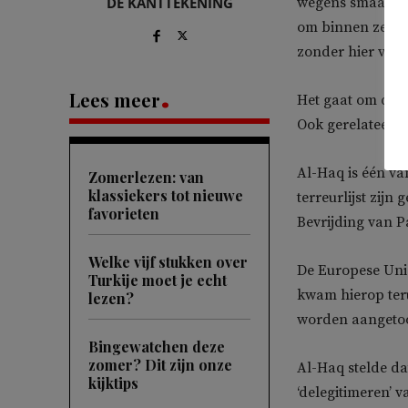
DE KANTTEKENING
wegens smaad en 
om binnen zeven 
zonder hier verd
Lees meer
Het gaat om drie
Ook gerelateerde
Al-Haq is één va
Zomerlezen: van
klassiekers tot nieuwe
terreurlijst zij
favorieten
Bevrijding van P
Welke vijf stukken over
De Europese Unie
Turkije moet je echt
kwam hierop ter
lezen?
worden aangeto
Bingewatchen deze
zomer? Dit zijn onze
Al-Haq stelde da
kijktips
‘delegitimeren’ 