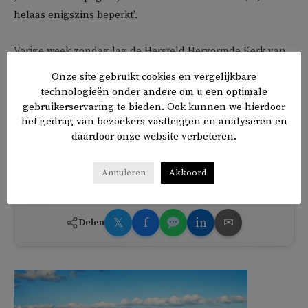
helaas enigszins beperkt’.
Vorige week zondag lag de Hersteld Hervormde Kerk van
Staphorst onder vuur omdat deze drie kerkdiensten voor
Onze site gebruikt cookies en vergelijkbare
in totaal zeshonderd mensen had belegd. Mondkapjes
technologieën onder andere om u een optimale
waren niet verplicht. ‘Het zingen is voor ons een wezenlijk
gebruikerservaring te bieden. Ook kunnen we hierdoor
het gedrag van bezoekers vastleggen en analyseren en
onderdeel van de dienst, met een mondkapje wordt dat
daardoor onze website verbeteren.
mompelen’, zei scriba Albert Bouwman tegen
de
Gelderlander
.
Annuleren
Akkoord
𝕏
f
in
✉
Delen