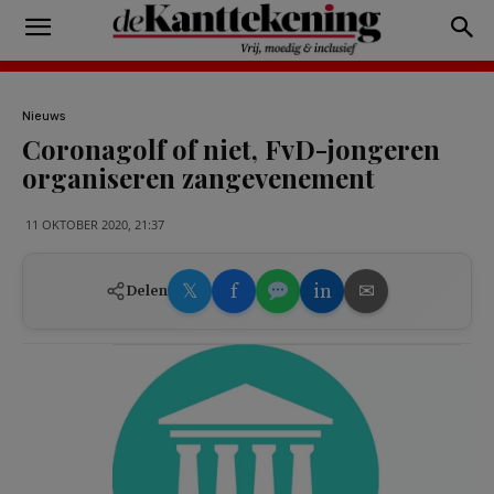
Nieuws
Coronagolf of niet, FvD-jongeren
organiseren zangevenement
11 OKTOBER 2020, 21:37
𝕏
f
in
✉
Delen