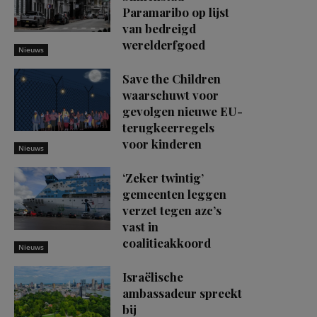
Paramaribo op lijst
van bedreigd
werelderfgoed
Nieuws
Save the Children
waarschuwt voor
gevolgen nieuwe EU-
terugkeerregels
voor kinderen
Nieuws
‘Zeker twintig’
gemeenten leggen
verzet tegen azc’s
vast in
coalitieakkoord
Nieuws
Israëlische
ambassadeur spreekt
bij